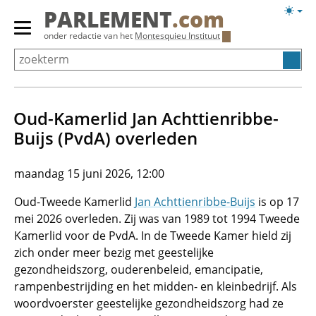
Overslaan
Licht
PARLEMENT
.com
en
weerg
Primair
onder redactie van het
Montesquieu Instituut
naar
menu
de
tonen/verbergen
inhoud
gaan
Oud-Kamerlid Jan Achttienribbe-
Buijs (PvdA) overleden
maandag 15 juni 2026, 12:00
Oud-Tweede Kamerlid
Jan Achttienribbe-Buijs
is op 17
mei 2026 overleden. Zij was van 1989 tot 1994 Tweede
Kamerlid voor de PvdA. In de Tweede Kamer hield zij
zich onder meer bezig met geestelijke
gezondheidszorg, ouderenbeleid, emancipatie,
rampenbestrijding en het midden- en kleinbedrijf. Als
woordvoerster geestelijke gezondheidszorg had ze