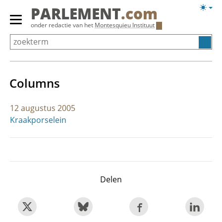
Overslaan
Licht
PARLEMENT
.com
en
weerg
Primair
onder redactie van het
Montesquieu Instituut
naar
menu
de
tonen/verbergen
inhoud
gaan
Columns
12 augustus 2005
Kraakporselein
Delen