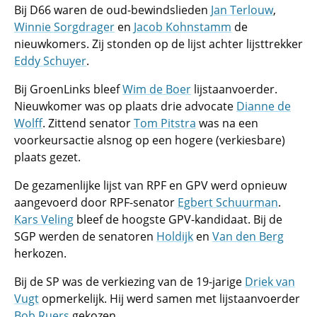
Bij D66 waren de oud-bewindslieden
Jan Terlouw
,
Winnie Sorgdrager
en
Jacob Kohnstamm
de
nieuwkomers. Zij stonden op de lijst achter lijsttrekker
Eddy Schuyer
.
Bij GroenLinks bleef
Wim de Boer
lijstaanvoerder.
Nieuwkomer was op plaats drie advocate
Dianne de
Wolff
. Zittend senator
Tom Pitstra
was na een
voorkeursactie alsnog op een hogere (verkiesbare)
plaats gezet.
De gezamenlijke lijst van RPF en GPV werd opnieuw
aangevoerd door RPF-senator
Egbert Schuurman
.
Kars Veling
bleef de hoogste GPV-kandidaat. Bij de
SGP werden de senatoren
Holdijk
en
Van den Berg
herkozen.
Bij de SP was de verkiezing van de 19-jarige
Driek van
Vugt
opmerkelijk. Hij werd samen met lijstaanvoerder
Bob Ruers
gekozen.