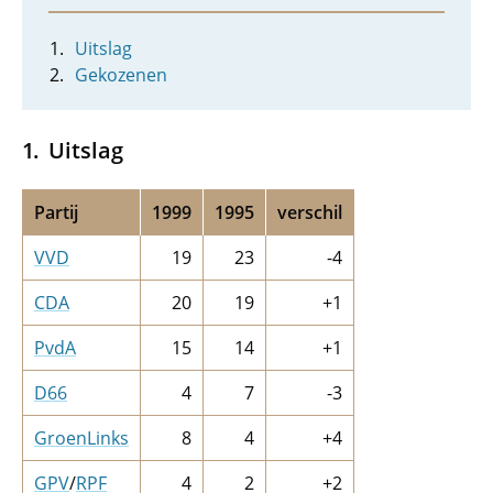
Uitslag
Gekozenen
Uitslag
Partij
1999
1995
verschil
VVD
19
23
-4
CDA
20
19
+1
PvdA
15
14
+1
D66
4
7
-3
GroenLinks
8
4
+4
GPV
/
RPF
4
2
+2