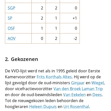
SGP
2
2
0
SP
2
1
+1
OSF
1
1
0
AOV
0
2
-2
Gekozenen
De VVD-lijst werd net als in 1995 geleid door Eerste
Kamervoorzitter
Frits Korthals Altes
. Hij werd op de
lijst gevolgd door de oud-ministers
Ginjaar
en
Wiegel
,
door vicefractievoorzitter
Van den Broek Laman Trip
en door de oud-bewindslieden
Van Eekelen
en
Dees
.
Tot de nieuwgekozen leden behoorden de
hoogleraren
Heleen Dupuis
en
Uri Rosenthal
.