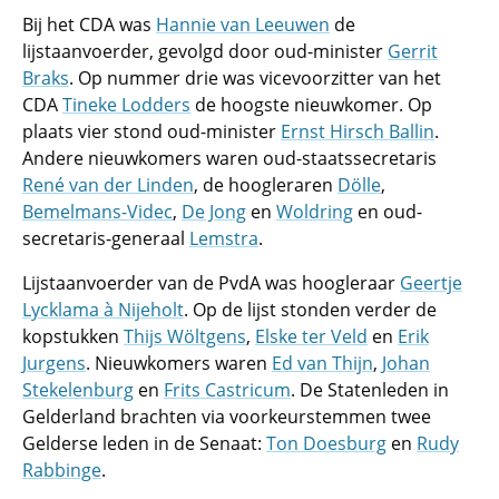
Bij het CDA was
Hannie van Leeuwen
de
lijstaanvoerder, gevolgd door oud-minister
Gerrit
Braks
. Op nummer drie was vicevoorzitter van het
CDA
Tineke Lodders
de hoogste nieuwkomer. Op
plaats vier stond oud-minister
Ernst Hirsch Ballin
.
Andere nieuwkomers waren oud-staatssecretaris
René van der Linden
, de hoogleraren
Dölle
,
Bemelmans-Videc
,
De Jong
en
Woldring
en oud-
secretaris-generaal
Lemstra
.
Lijstaanvoerder van de PvdA was hoogleraar
Geertje
Lycklama à Nijeholt
. Op de lijst stonden verder de
kopstukken
Thijs Wöltgens
,
Elske ter Veld
en
Erik
Jurgens
. Nieuwkomers waren
Ed van Thijn
,
Johan
Stekelenburg
en
Frits Castricum
. De Statenleden in
Gelderland brachten via voorkeurstemmen twee
Gelderse leden in de Senaat:
Ton Doesburg
en
Rudy
Rabbinge
.