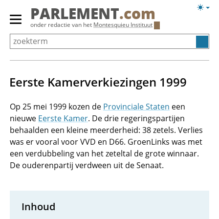
Overslaan
Licht
PARLEMENT
.com
en
weerg
Primair
onder redactie van het
Montesquieu Instituut
naar
menu
de
tonen/verbergen
inhoud
gaan
Eerste Kamerverkiezingen 1999
Op 25 mei 1999 kozen de
Provinciale Staten
een
nieuwe
Eerste Kamer
. De drie regeringspartijen
behaalden een kleine meerderheid: 38 zetels. Verlies
was er vooral voor VVD en D66. GroenLinks was met
een verdubbeling van het zeteltal de grote winnaar.
De ouderenpartij verdween uit de Senaat.
Inhoud