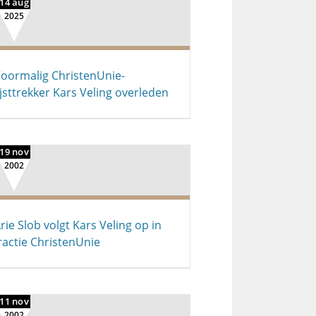
14 aug
2025
oormalig ChristenUnie-
ijsttrekker Kars Veling overleden
19 nov
2002
rie Slob volgt Kars Veling op in
ractie ChristenUnie
11 nov
2002