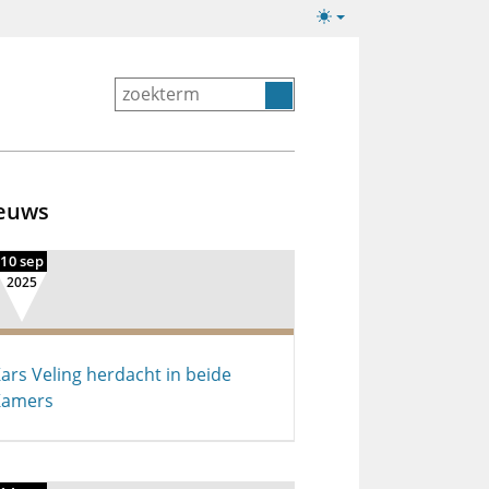
Lichte/donkere
weergave
euws
10 sep
2025
ars Veling herdacht in beide
Kamers