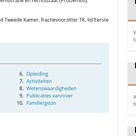
democratie en rechtsstaat (ProDemos).
lid Tweede Kamer, fractievoorzitter TK, lid Eerste
V
l
Opleiding
Activiteiten
Wetenswaardigheden
Publicaties van/over
A
Familie/gezin
f