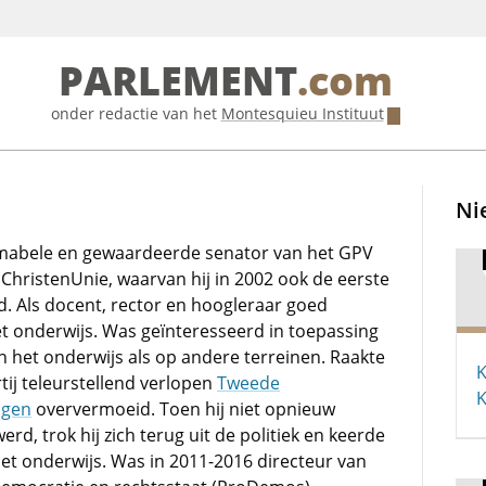
PARLEMENT
.com
onder redactie van het
Montesquieu Instituut
Ni
mabele en gewaardeerde senator van het GPV
 ChristenUnie, waarvan hij in 2002 ook de eerste
rd. Als docent, rector en hoogleraar goed
et onderwijs. Was geïnteresseerd in toepassing
in het onderwijs als op andere terreinen. Raakte
K
rtij teleurstellend verlopen
Tweede
ngen
oververmoeid. Toen hij niet opnieuw
rd, trok hij zich terug uit de politiek en keerde
het onderwijs. Was in 2011-2016 directeur van