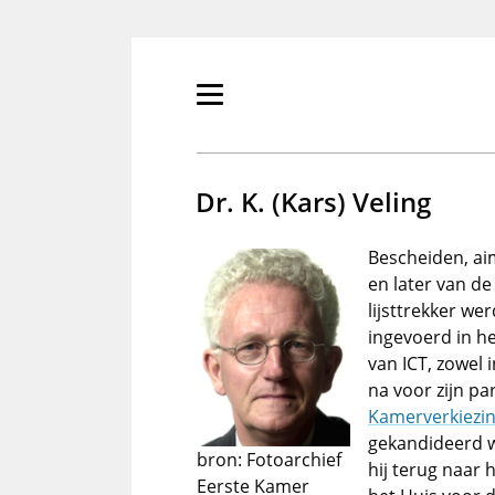
Overslaan
en
naar
de
Primair
inhoud
menu
gaan
tonen/verbergen
Dr. K. (Kars) Veling
Bescheiden, ai
en later van de
lijsttrekker we
ingevoerd in h
van ICT, zowel 
na voor zijn pa
Kamerverkiezi
gekandideerd we
bron: Fotoarchief
hij terug naar 
Eerste Kamer