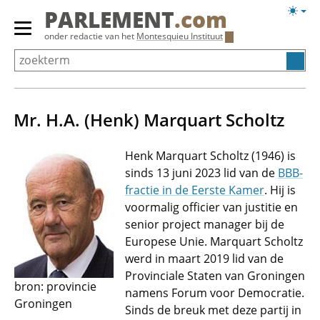
Overslaan
Licht
PARLEMENT
.com
en
weerg
Primair
onder redactie van het
Montesquieu Instituut
naar
menu
de
tonen/verbergen
inhoud
gaan
Mr. H.A. (Henk) Marquart Scholtz
Henk Marquart Scholtz (1946) is
sinds 13 juni 2023 lid van de
BBB-
fractie in de Eerste Kamer
. Hij is
voormalig officier van justitie en
senior project manager bij de
Europese Unie. Marquart Scholtz
werd in maart 2019 lid van de
Provinciale Staten van Groningen
bron: provincie
namens Forum voor Democratie.
Groningen
Sinds de breuk met deze partij in