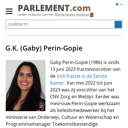
Overslaan
Licht
PARLEMENT
.com
en
weerg
Primair
onder redactie van het
Montesquieu Instituut
naar
menu
de
tonen/verbergen
inhoud
gaan
G.K. (Gaby) Perin-Gopie
Gaby Perin-Gopie (1986) is sinds
13 juni 2023 fractievoorzitter van
de
Volt-fractie in de Eerste
Kamer
. Van mei 2022 tot juni
2023 was zij voorzitter van het
CNV Zorg en Welzijn. Eerder was
mevrouw Perin-Gopie werkzaam
als beleidsmedewerker bij het
ministerie van Onderwijs, Cultuur en Wetenschap en
Programmamanager Toekomstbestendige