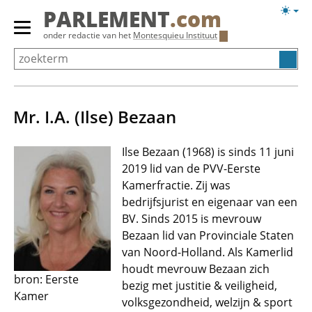
Overslaan
Licht
PARLEMENT
.com
en
weerg
Primair
onder redactie van het
Montesquieu Instituut
naar
menu
de
tonen/verbergen
inhoud
gaan
Mr. I.A. (Ilse) Bezaan
Ilse Bezaan (1968) is sinds 11 juni
2019 lid van de PVV-Eerste
Kamerfractie. Zij was
bedrijfsjurist en eigenaar van een
BV. Sinds 2015 is mevrouw
Bezaan lid van Provinciale Staten
van Noord-Holland. Als Kamerlid
houdt mevrouw Bezaan zich
bron: Eerste
bezig met justitie & veiligheid,
Kamer
volksgezondheid, welzijn & sport