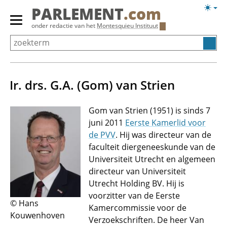
Overslaan
Licht
PARLEMENT
.com
en
weerg
Primair
onder redactie van het
Montesquieu Instituut
naar
menu
de
tonen/verbergen
inhoud
gaan
Ir. drs. G.A. (Gom) van Strien
Gom van Strien (1951) is sinds 7
juni 2011
Eerste Kamerlid voor
de PVV
. Hij was directeur van de
faculteit diergeneeskunde van de
Universiteit Utrecht en algemeen
directeur van Universiteit
Utrecht Holding BV. Hij is
voorzitter van de Eerste
© Hans
Kamercommissie voor de
Kouwenhoven
Verzoekschriften. De heer Van