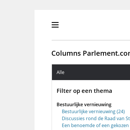
Overslaan
en
naar
de
Primair
inhoud
menu
gaan
tonen/verbergen
Columns Parlement.c
Foutmelding
Alle
Filter op een thema
Bestuurlijke vernieuwing
Bestuurlijke vernieuwing (24)
Discussies rond de Raad van St
Een benoemde of een gekozen 