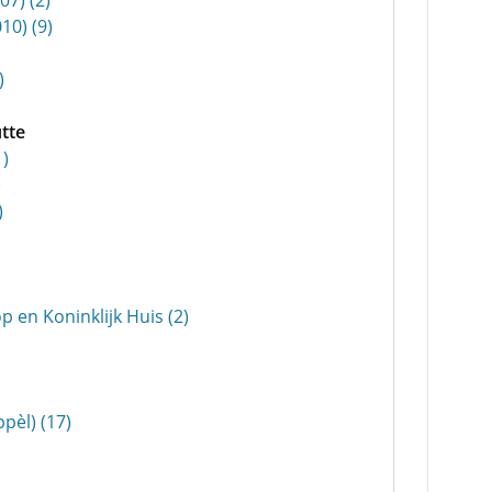
07) (2)
10) (9)
)
tte
1)
)
)
op en Koninklijk Huis (2)
pèl) (17)