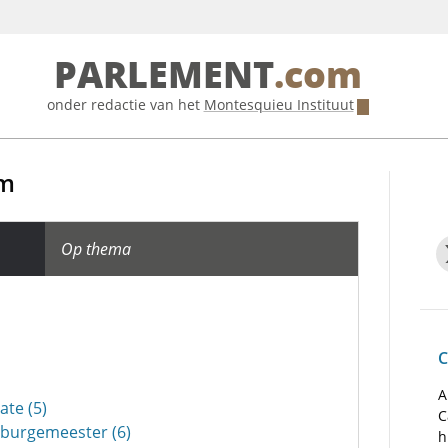
PARLEMENT
.com
onder redactie van het
Montesquieu Instituut
om
Op thema
C
A
ate (5)
C
burgemeester (6)
h