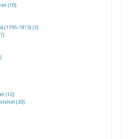
et (10)
d (1795-1813) (3)
7)
)
t (12)
telsel (30)