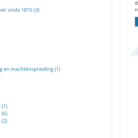
d
er sinds 1815 (3)
n
ng en machtenspreiding (1)
 (1)
 (6)
 (2)