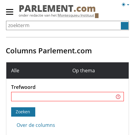
Overslaan
Licht
PARLEMENT
.com
en
weerg
Primair
onder redactie van het
Montesquieu Instituut
naar
menu
de
tonen/verbergen
inhoud
gaan
Columns Parlement.com
Foutmelding
Alle
Op thema
Trefwoord
Over de columns