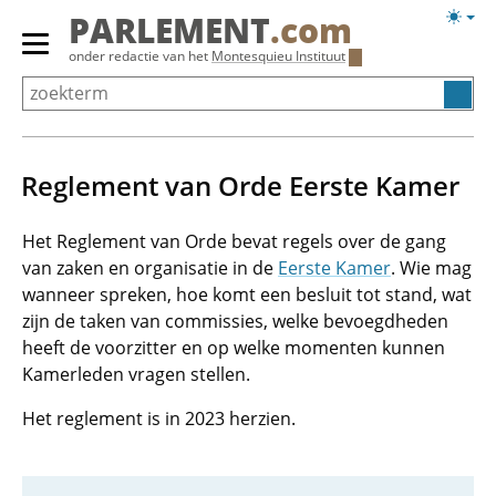
Overslaan
Licht
PARLEMENT
.com
en
weerg
Primair
onder redactie van het
Montesquieu Instituut
naar
menu
de
tonen/verbergen
inhoud
gaan
Reglement van Orde Eerste Kamer
Het Reglement van Orde bevat regels over de gang
van zaken en organisatie in de
Eerste Kamer
. Wie mag
wanneer spreken, hoe komt een besluit tot stand, wat
zijn de taken van commissies, welke bevoegdheden
heeft de voorzitter en op welke momenten kunnen
Kamerleden vragen stellen.
Het reglement is in 2023 herzien.