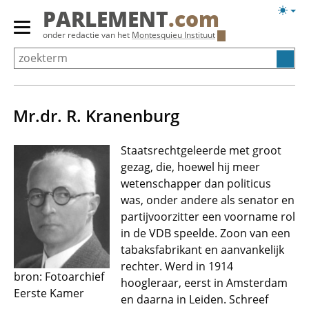
Overslaan
Licht
PARLEMENT
.com
en
weerg
Primair
onder redactie van het
Montesquieu Instituut
naar
menu
de
tonen/verbergen
inhoud
gaan
Mr.dr. R. Kranenburg
Staatsrechtgeleerde met groot
gezag, die, hoewel hij meer
wetenschapper dan politicus
was, onder andere als senator en
partijvoorzitter een voorname rol
in de VDB speelde. Zoon van een
tabaksfabrikant en aanvankelijk
rechter. Werd in 1914
bron: Fotoarchief
hoogleraar, eerst in Amsterdam
Eerste Kamer
en daarna in Leiden. Schreef