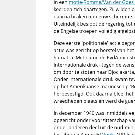
in een
motie-Romme/Van der Goes 
keerden zich daartegen. Zij wilden 
daarna braken opnieuw schermutseli
Uiteindelijk besloot de regering tot
de Engelse troepen volledig afgelos
Deze eerste 'politionele' actie bego
actie was gericht op herstel van he
Sumatra. Met name de PvdA-minister
internationale druk - tegen de we
om door te stoten naar Djocjakarta
Onder internationale druk kwam tev
op het Amerikaanse marineschip 'Ren
herbevestigd. Ook daarna bleef het 
wreedheden plaats en werd de guerr
In december 1946 was inmiddels ee
opgericht onder voorzitterschap v
onder anderen deel uit de oud-mini
het liberale Kamerlid
Vonk
, ARP-lei