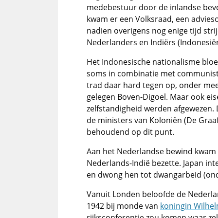
medebestuur door de inlandse bevol
kwam er een Volksraad, een advies
nadien overigens nog enige tijd stri
Nederlanders en Indiërs (Indonesiër
Het Indonesische nationalisme bloei
soms in combinatie met communist
trad daar hard tegen op, onder mee
gelegen Boven-Digoel. Maar ook eis
zelfstandigheid werden afgewezen. 
de ministers van Koloniën (De Graaf
behoudend op dit punt.
Aan het Nederlandse bewind kwam 
Nederlands-Indië bezette. Japan in
en dwong hen tot dwangarbeid (ond
Vanuit Londen beloofde de Nederla
1942 bij monde van
koningin Wilhe
rijksconferentie zou komen waar ze