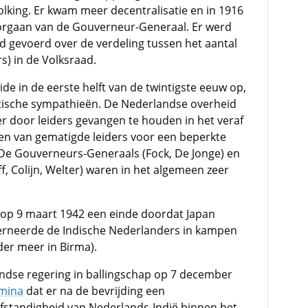
king. Er kwam meer decentralisatie en in 1916
orgaan van de Gouverneur-Generaal. Er werd
jd gevoerd over de verdeling tussen het aantal
s) in de Volksraad.
de in de eerste helft van de twintigste eeuw op,
ische sympathieën. De Nederlandse overheid
r door leiders gevangen te houden in het veraf
en van gematigde leiders voor een beperkte
De Gouverneurs-Generaals (Fock, De Jonge) en
f, Colijn, Welter) waren in het algemeen zeer
op 9 maart 1942 een einde doordat Japan
terneerde de Indische Nederlanders in kampen
er meer in Birma).
ndse regering in ballingschap op 7 december
lmina
dat er na de bevrijding een
lfstandigheid van Nederlands-Indië binnen het