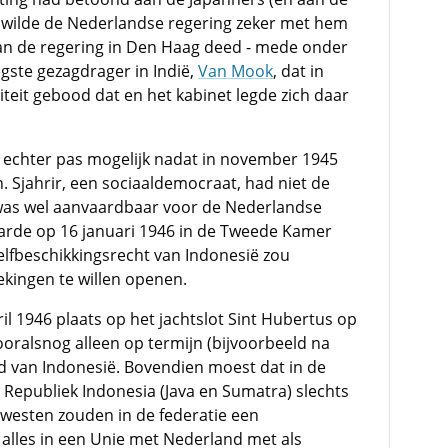
 wilde de Nederlandse regering zeker met hem
an de regering in Den Haag deed - mede onder
ogste gezagdrager in Indië,
Van Mook
, dat in
teit gebood dat en het kabinet legde zich daar
echter pas mogelijk nadat in november 1945
. Sjahrir, een sociaaldemocraat, had niet de
 was wel aanvaardbaar voor de Nederlandse
arde op 16 januari 1946 in de Tweede Kamer
elfbeschikkingsrecht van Indonesië zou
kingen te willen openen.
l 1946 plaats op het jachtslot Sint Hubertus op
oralsnog alleen op termijn (bijvoorbeeld na
id van Indonesië. Bovendien moest dat in de
 Republiek Indonesia (Java en Sumatra) slechts
ewesten zouden in de federatie een
t alles in een Unie met Nederland met als