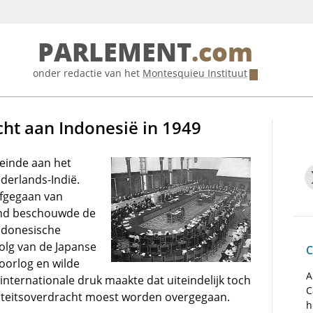
PARLEMENT
.com
onder redactie van het
Montesquieu Instituut
cht aan Indonesië in 1949
einde aan het
derlands-Indië.
afgegaan van
rland beschouwde de
ndonesische
volg van de Japanse
C
oorlog en wilde
A
nternationale druk maakte dat uiteindelijk toch
C
iteitsoverdracht moest worden overgegaan.
h