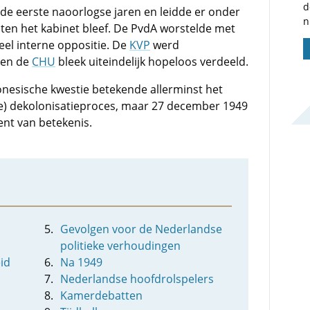
d
de eerste naoorlogse jaren en leidde er onder
n
iten het kabinet bleef. De PvdA worstelde met
eel interne oppositie. De
KVP
werd
 en de
CHU
bleek uiteindelijk hopeloos verdeeld.
nesische kwestie betekende allerminst het
he) dekolonisatieproces, maar 27 december 1949
nt van betekenis.
Gevolgen voor de Nederlandse
politieke verhoudingen
id
Na 1949
Nederlandse hoofdrolspelers
Kamerdebatten