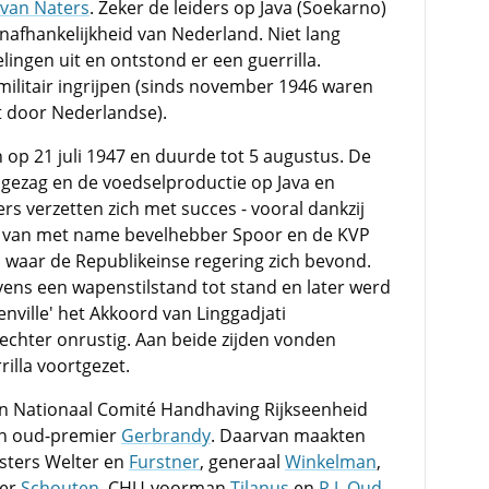
van Naters
. Zeker de leiders op Java (Soekarno)
onafhankelijkheid van Nederland. Niet lang
ngen uit en ontstond er een guerrilla.
 militair ingrijpen (sinds november 1946 waren
t door Nederlandse).
n op 21 juli 1947 en duurde tot 5 augustus. De
t gezag en de voedselproductie op Java en
s verzetten zich met succes - vooral dankzij
ns van met name bevelhebber Spoor en de KVP
, waar de Republikeinse regering zich bevond.
ens een wapenstilstand tot stand en later werd
ville' het Akkoord van Linggadjati
echter onrustig. Aan beide zijden vonden
illa voortgezet.
n Nationaal Comité Handhaving Rijkseenheid
an oud-premier
Gerbrandy
. Daarvan maakten
sters Welter en
Furstner
, generaal
Winkelman
,
der
Schouten
, CHU-voorman
Tilanus
en
P.J. Oud
.