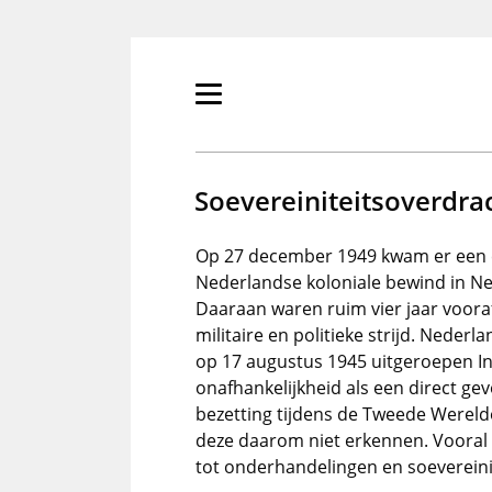
Overslaan
en
naar
de
Primair
inhoud
menu
gaan
tonen/verbergen
Soevereiniteitsoverdra
Op 27 december 1949 kwam er een 
Nederlandse koloniale bewind in Ne
Daaraan waren ruim vier jaar voor
militaire en politieke strijd. Nede
op 17 augustus 1945 uitgeroepen I
onafhankelijkheid als een direct ge
bezetting tijdens de Tweede Wereld
deze daarom niet erkennen. Vooral i
tot onderhandelingen en soeverein