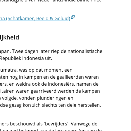
na (Schatkamer, Beeld & Geluid)
ijkheid
pan. Twee dagen later riep de nationalistische
Republiek Indonesia uit.
 Sumatra, was op dat moment een
ten nog in kampen en de geallieerden waren
ers, en weldra ook de Indonesiërs, namen de
litairen waren gearriveerd werden de kampen
ie volgde, vonden plunderingen en
se gezag kon zich slechts ten dele herstellen.
ners beschouwd als 'bevrijders'. Vanwege de
tting had betoond aan de Japanners (en aan de