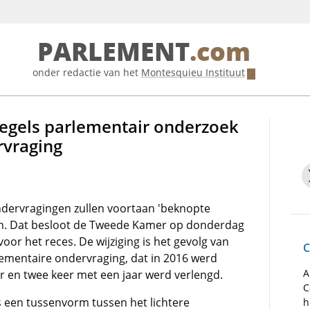
PARLEMENT
.com
onder redactie van het
Montesquieu Instituut
regels parlementair onderzoek
rvraging
dervragingen zullen voortaan 'beknopte
en. Dat besloot de Tweede Kamer op donderdag
 voor het reces. De wijziging is het gevolg van
C
lementaire ondervraging, dat in 2016 werd
A
ar en twee keer met een jaar werd verlengd.
C
 een tussenvorm tussen het lichtere
h