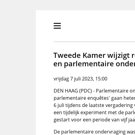
Overslaan
en
naar
de
Primair
inhoud
menu
gaan
tonen/verbergen
Tweede Kamer wijzigt 
en parlementaire onde
vrijdag 7 juli 2023, 15:00
DEN HAAG (PDC) - Parlementaire on
parlementaire enquêtes' gaan het
6 juli tijdens de laatste vergadering
een tijdelijk experiment met de par
gestart voor een periode van vijf ja
De parlementaire ondervraging was