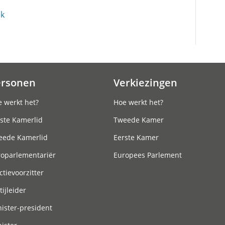
ek
ersonen
Verkiezingen
 werkt het?
Hoe werkt het?
ste Kamerlid
Tweede Kamer
eede Kamerlid
Eerste Kamer
roparlementariër
Europees Parlement
ctievoorzitter
tijleider
ister-president