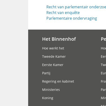
Recht van parlementair onderzo
Recht van enquête
Parlementaire ondervraging
Het Binnenhof
P
Hoofdnavigatie
Hoe werkt het
Hoe
Tweede Kamer
Eer
Eerste Kamer
Tw
Partij
Eu
Regering en kabinet
Fra
Ministeries
Par
Koning
Min