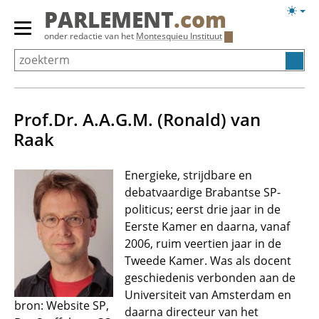
Overslaan
Licht
PARLEMENT
.com
en
weerg
Primair
onder redactie van het
Montesquieu Instituut
naar
menu
de
tonen/verbergen
inhoud
gaan
Prof.Dr. A.A.G.M. (Ronald) van
Raak
Energieke, strijdbare en
debatvaardige Brabantse SP-
politicus; eerst drie jaar in de
Eerste Kamer en daarna, vanaf
2006, ruim veertien jaar in de
Tweede Kamer. Was als docent
geschiedenis verbonden aan de
Universiteit van Amsterdam en
bron: Website SP,
daarna directeur van het