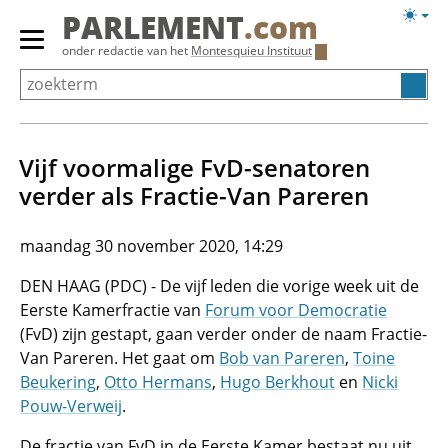
Overslaan
Licht
PARLEMENT
.com
en
weerg
Primair
onder redactie van het
Montesquieu Instituut
naar
menu
de
tonen/verbergen
inhoud
gaan
Vijf voormalige FvD-senatoren
verder als Fractie-Van Pareren
maandag 30 november 2020, 14:29
DEN HAAG (PDC) - De vijf leden die vorige week uit de
Eerste Kamerfractie van
Forum voor Democratie
(FvD) zijn gestapt, gaan verder onder de naam Fractie-
Van Pareren. Het gaat om
Bob van Pareren
,
Toine
Beukering
,
Otto Hermans
,
Hugo Berkhout
en
Nicki
Pouw-Verweij
.
De fractie van FvD in de Eerste Kamer bestaat nu uit