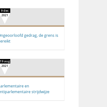
9 dec
2021
ngeoorloofd gedrag, de grens is
ereikt
19 aug
2021
arlementaire en
ntiparlementaire strijdwijze