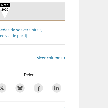
6 feb
2020
edeelde soevereiniteit,
edraaide partij
Meer columns
Delen