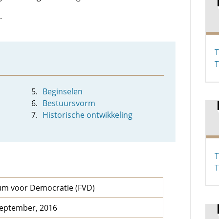
.
T
T
Beginselen
Bestuursvorm
Historische ontwikkeling
T
T
um voor Democratie (FVD)
september, 2016