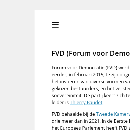
Overslaan
en
naar
de
Primair
inhoud
menu
gaan
tonen/verbergen
FVD (Forum voor Democ
Forum voor Democratie (FVD) werd o
eerder, in februari 2015, te zijn op
het invoeren van diverse vormen va
gekozen bestuurders, en het verste
soevereiniteit. De partij keert zich 
leider is
Thierry Baudet
.
FVD behaalde bij de
Tweede Kamerve
drie meer dan in 2021. In de Eerste 
het Europees Parlement heeft FVD 