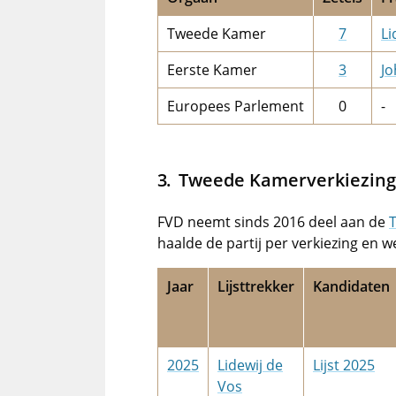
Tweede Kamer
7
Li
Eerste Kamer
3
Jo
Europees Parlement
0
-
Tweede Kamerverkiezin
FVD neemt sinds 2016 deel aan de
haalde de partij per verkiezing en 
Jaar
Lijsttrekker
Kandidaten
2025
Lidewij de
Lijst 2025
Vos