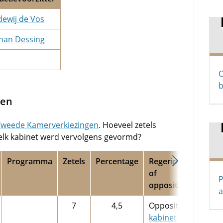
dewij de Vos
han Dessing
O
b
gen
Tweede Kamerverkiezingen
. Hoeveel zetels
welk kabinet werd vervolgens gevormd?
Programma
Zetels
Percentage
Regering
of
P
oppositie
a
7
4,5
Oppositie,
kabinet-