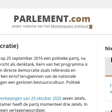
PARLEMENT
.com
onder redactie van het
Montesquieu Instituut
ratie)
Ni
p 25 september 2016 een politieke partij, na
gericht als denktank. Kern van het programma is
n directe democratie zoals referenda en
rken en/of terugwinnen van de nationale
tegen een gesloten bestuurscultuur. Politiek
F
i
rkiezingen van 29 oktober 2025
zeven zetels,
Kamer heeft de partij momenteel drie zetels. In
geen vertegenwoordiger.