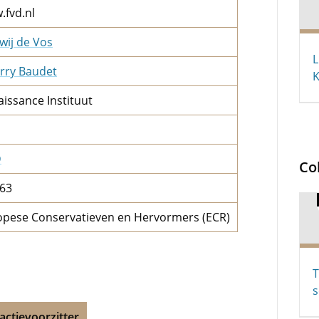
.fvd.nl
wij de Vos
L
rry Baudet
K
issance Instituut
D
Co
163
opese Conservatieven en Hervormers (ECR)
T
actievoorzitter