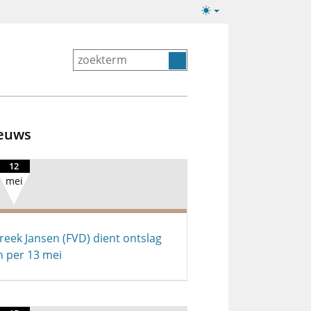
Lichte/donkere
weergave
euws
12
mei
reek Jansen (FVD) dient ontslag
n per 13 mei