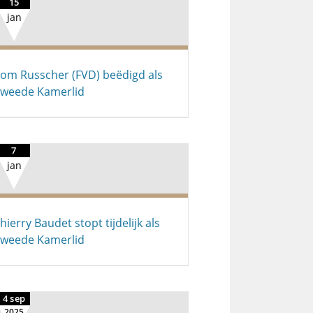
15
jan
om Russcher (FVD) beëdigd als
weede Kamerlid
7
jan
hierry Baudet stopt tijdelijk als
weede Kamerlid
4 sep
2025