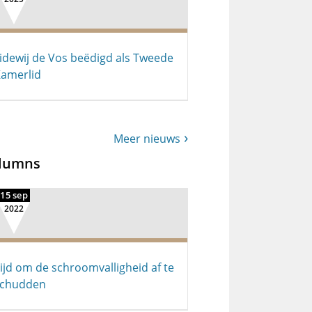
idewij de Vos beëdigd als Tweede
amerlid
Meer nieuws
lumns
15 sep
2022
ijd om de schroomvalligheid af te
schudden