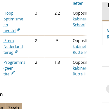
Jetten
Hoop,
3
2,2
Oppositie,
optimisme
kabinet-
en
Schoof
G
herstel
g
'Stem
8
5
Oppositie,
Nederland
kabinet-
terug'
Rutte IV
Programma
2
1,8
Oppositie,
(geen
kabinet-
titel)
Rutte III
en
en
Zetels