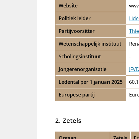
Website
www
Politiek leider
Lide
Partijvoorzitter
Thie
Wetenschappelijk instituut
Rena
Scholingsinstituut
-
Jongerenorganisatie
JFV
Ledental per 1 januari 2025
60.
Europese partij
Eur
Zetels
Orgaan
Zetels
Fr