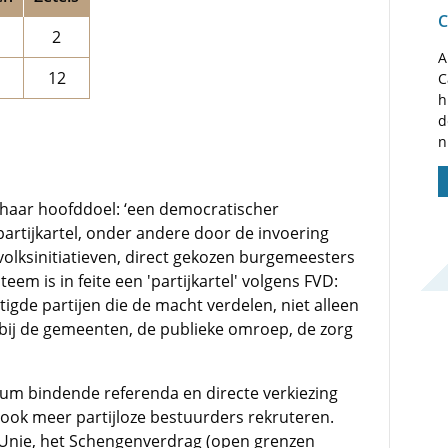
C
2
A
12
C
h
d
n
s haar hoofddoel: ‘een democratischer
artijkartel, onder andere door de invoering
volksinitiatieven, direct gekozen burgemeesters
teem is in feite een 'partijkartel' volgens FVD:
tigde partijen die de macht verdelen, niet alleen
bij de gemeenten, de publieke omroep, de zorg
rum bindende referenda en directe verkiezing
ook meer partijloze bestuurders rekruteren.
Unie, het Schengenverdrag (open grenzen