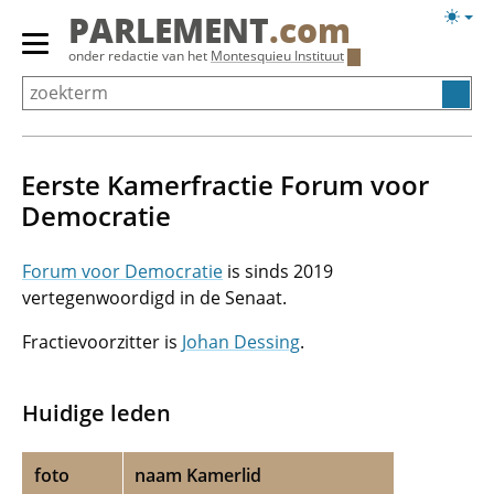
Overslaan
Licht
PARLEMENT
.com
en
weerg
Primair
onder redactie van het
Montesquieu Instituut
naar
menu
de
tonen/verbergen
inhoud
gaan
Eerste Kamerfractie Forum voor
Democratie
Forum voor Democratie
is sinds 2019
vertegenwoordigd in de Senaat.
Fractievoorzitter is
Johan Dessing
.
Huidige leden
foto
naam Kamerlid