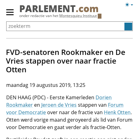
Overslaan
Licht
PARLEMENT
.com
en
weerg
Primair
onder redactie van het
Montesquieu Instituut
naar
menu
de
tonen/verbergen
inhoud
gaan
FVD-senatoren Rookmaker en De
Vries stappen over naar fractie
Otten
maandag 19 augustus 2019, 13:25
DEN HAAG (PDC) - Eerste Kamerleden
Dorien
Rookmaker
en
Jeroen de Vries
stappen van
Forum
voor Democratie
over naar de fractie van
Henk Otten
.
Otten werd vorige maand geroyeerd als lid van Forum
voor Democratie en gaat verder als fractie-Otten.