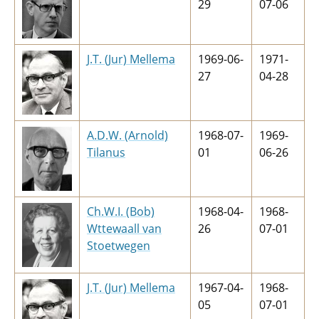
29
07-06
J.T. (Jur) Mellema
1969-06-
1971-
27
04-28
A.D.W. (Arnold)
1968-07-
1969-
Tilanus
01
06-26
Ch.W.I. (Bob)
1968-04-
1968-
Wttewaall van
26
07-01
Stoetwegen
J.T. (Jur) Mellema
1967-04-
1968-
05
07-01