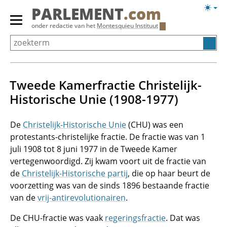
Overslaan
Licht
PARLEMENT
.com
en
weerg
Primair
onder redactie van het
Montesquieu Instituut
naar
menu
de
tonen/verbergen
inhoud
gaan
Tweede Kamerfractie Christelijk-
Historische Unie (1908-1977)
De
Christelijk-Historische Unie
(CHU) was een
protestants-christelijke fractie. De fractie was van 1
juli 1908 tot 8 juni 1977 in de Tweede Kamer
vertegenwoordigd. Zij kwam voort uit de fractie van
de
Christelijk-Historische partij
, die op haar beurt de
voorzetting was van de sinds 1896 bestaande fractie
van de
vrij-antirevolutionairen
.
De CHU-fractie was vaak
regeringsfractie
. Dat was