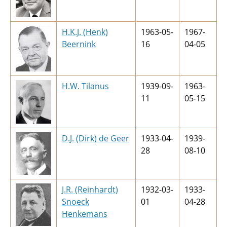
H.K.J. (Henk)
1963-05-
1967-
Beernink
16
04-05
H.W. Tilanus
1939-09-
1963-
11
05-15
D.J. (Dirk) de Geer
1933-04-
1939-
28
08-10
J.R. (Reinhardt)
1932-03-
1933-
Snoeck
01
04-28
Henkemans