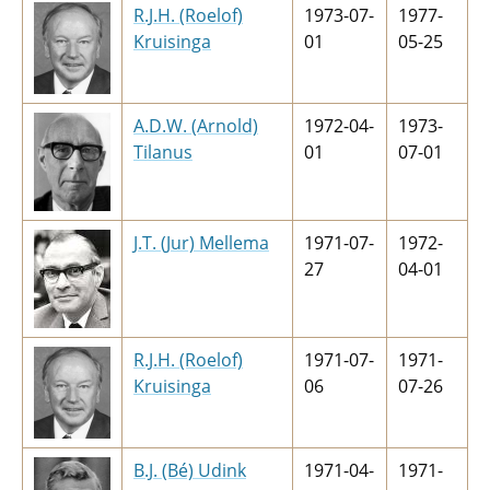
R.J.H. (Roelof)
1973-07-
1977-
Kruisinga
01
05-25
A.D.W. (Arnold)
1972-04-
1973-
Tilanus
01
07-01
J.T. (Jur) Mellema
1971-07-
1972-
27
04-01
R.J.H. (Roelof)
1971-07-
1971-
Kruisinga
06
07-26
B.J. (Bé) Udink
1971-04-
1971-