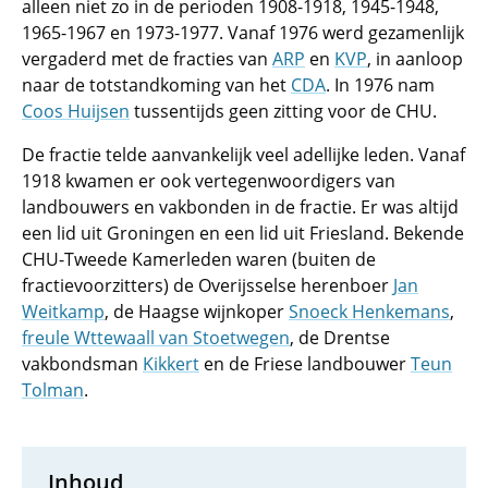
alleen niet zo in de perioden 1908-1918, 1945-1948,
1965-1967 en 1973-1977. Vanaf 1976 werd gezamenlijk
vergaderd met de fracties van
ARP
en
KVP
, in aanloop
naar de totstandkoming van het
CDA
. In 1976 nam
Coos Huijsen
tussentijds geen zitting voor de CHU.
De fractie telde aanvankelijk veel adellijke leden. Vanaf
1918 kwamen er ook vertegenwoordigers van
landbouwers en vakbonden in de fractie. Er was altijd
een lid uit Groningen en een lid uit Friesland. Bekende
CHU-Tweede Kamerleden waren (buiten de
fractievoorzitters) de Overijsselse herenboer
Jan
Weitkamp
, de Haagse wijnkoper
Snoeck Henkemans
,
freule Wttewaall van Stoetwegen
, de Drentse
vakbondsman
Kikkert
en de Friese landbouwer
Teun
Tolman
.
Inhoud