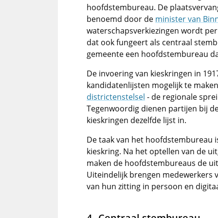
hoofdstembureau. De plaatsvervan
benoemd door de
minister van Bin
waterschapsverkiezingen wordt pe
dat ook fungeert als centraal stemb
gemeente een hoofdstembureau dat 
De invoering van kieskringen in 191
kandidatenlijsten mogelijk te maken
districtenstelsel
- de regionale spr
Tegenwoordig dienen partijen bij d
kieskringen dezelfde lijst in.
De taak van het hoofdstembureau is
kieskring. Na het optellen van de u
maken de hoofdstembureaus de uits
Uiteindelijk brengen medewerkers 
van hun zitting in persoon en digit
Centraal stembureau