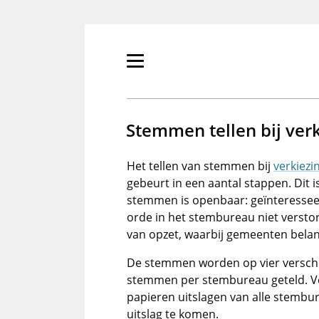
Overslaan
en
naar
de
Primair
inhoud
menu
gaan
tonen/verbergen
Stemmen tellen bij ver
Het tellen van stemmen bij
verkiezi
gebeurt in een aantal stappen. Dit i
stemmen is openbaar: geïnteresseer
orde in het stembureau niet verstor
van opzet, waarbij gemeenten belan
De stemmen worden op vier verschil
stemmen per stembureau geteld. V
papieren uitslagen van alle stembur
uitslag te komen.