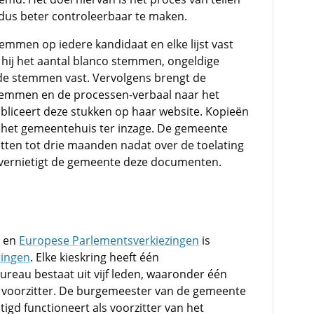
dus beter controleerbaar te maken.
temmen op iedere kandidaat en elke lijst vast
 hij het aantal blanco stemmen, ongeldige
lde stemmen vast. Vervolgens brengt de
temmen en de processen-verbaal naar het
iceert deze stukken op haar website. Kopieën
 het gemeentehuis ter inzage. De gemeente
tten tot drie maanden nadat over de toelating
a vernietigt de gemeente deze documenten.
en
Europese Parlementsverkiezingen
is
ringen
. Elke kieskring heeft één
eau bestaat uit vijf leden, waaronder één
d voorzitter. De burgemeester van de gemeente
gd functioneert als voorzitter van het