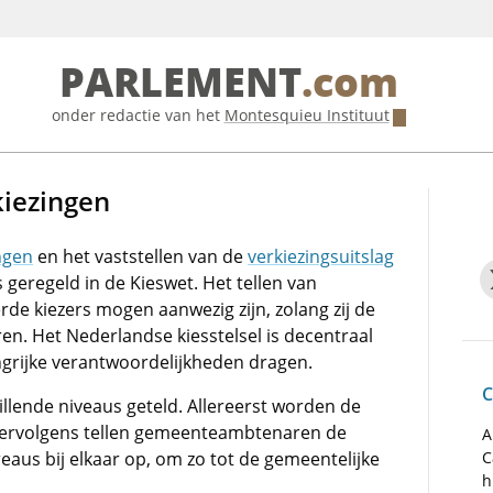
PARLEMENT
.com
onder redactie van het
Montesquieu Instituut
kiezingen
ngen
en het vaststellen van de
verkiezingsuitslag
s geregeld in de Kieswet. Het tellen van
de kiezers mogen aanwezig zijn, zolang zij de
en. Het Nederlandse kiesstelsel is decentraal
grijke verantwoordelijkheden dragen.
C
lende niveaus geteld. Allereerst worden de
ervolgens tellen gemeenteambtenaren de
A
eaus bij elkaar op, om zo tot de gemeentelijke
C
h