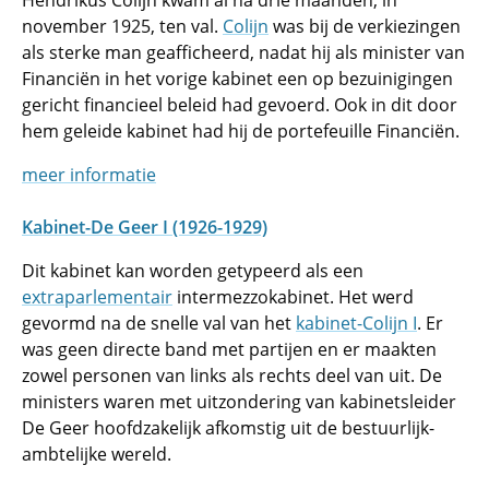
Hendrikus Colijn kwam al na drie maanden, in
november 1925, ten val.
Colijn
was bij de verkiezingen
als sterke man geafficheerd, nadat hij als minister van
Financiën in het vorige kabinet een op bezuinigingen
gericht financieel beleid had gevoerd. Ook in dit door
hem geleide kabinet had hij de portefeuille Financiën.
meer informatie
Kabinet-De Geer I (1926-1929)
Dit kabinet kan worden getypeerd als een
extraparlementair
intermezzokabinet. Het werd
gevormd na de snelle val van het
kabinet-Colijn I
. Er
was geen directe band met partijen en er maakten
zowel personen van links als rechts deel van uit. De
ministers waren met uitzondering van kabinetsleider
De Geer hoofdzakelijk afkomstig uit de bestuurlijk-
ambtelijke wereld.