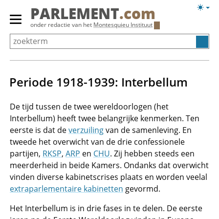
Overslaan
Licht
PARLEMENT
.com
en
weerg
Primair
onder redactie van het
Montesquieu Instituut
naar
menu
de
tonen/verbergen
inhoud
gaan
Periode 1918-1939: Interbellum
De tijd tussen de twee wereldoorlogen (het
Interbellum) heeft twee belangrijke kenmerken. Ten
eerste is dat de
verzuiling
van de samenleving. En
tweede het overwicht van de drie confessionele
partijen,
RKSP
,
ARP
en
CHU
. Zij hebben steeds een
meerderheid in beide Kamers. Ondanks dat overwicht
vinden diverse kabinetscrises plaats en worden veelal
extraparlementaire kabinetten
gevormd.
Het Interbellum is in drie fases in te delen. De eerste