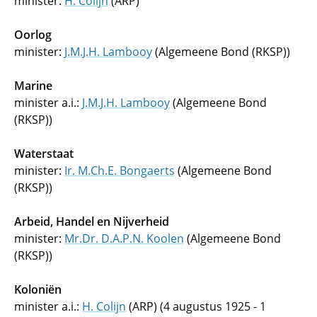
minister:
H. Colijn
(ARP)
Oorlog
minister:
J.M.J.H. Lambooy
(Algemeene Bond (RKSP))
Marine
minister a.i.:
J.M.J.H. Lambooy
(Algemeene Bond
(RKSP))
Waterstaat
minister:
Ir. M.Ch.E. Bongaerts
(Algemeene Bond
(RKSP))
Arbeid, Handel en Nijverheid
minister:
Mr.Dr. D.A.P.N. Koolen
(Algemeene Bond
(RKSP))
Koloniën
minister a.i.:
H. Colijn
(ARP) (4 augustus 1925 - 1