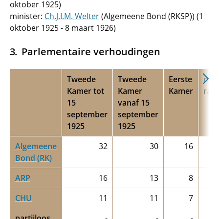
oktober 1925)
minister:
Ch.J.I.M. Welter
(Algemeene Bond (RKSP)) (1
oktober 1925 - 8 maart 1926)
Parlementaire verhoudingen
Tweede
Tweede
Eerste
mini
Kamer tot
Kamer
Kamer
raa
15
vanaf 15
september
september
1925
1925
Algemeene
32
30
16
Bond (RK)
ARP
16
13
8
CHU
11
11
7
partijloos
-
-
-