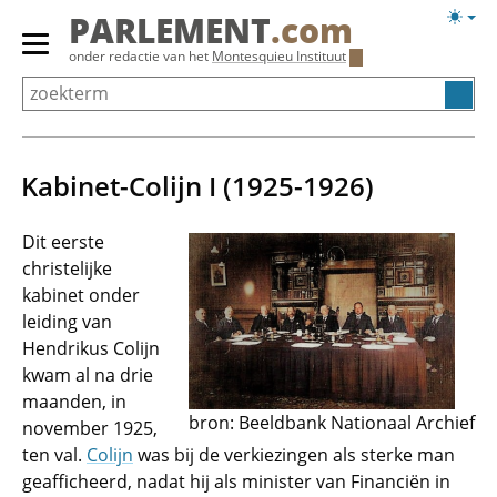
Overslaan
Licht
PARLEMENT
.com
en
weerg
Primair
onder redactie van het
Montesquieu Instituut
naar
menu
de
tonen/verbergen
inhoud
gaan
Kabinet-Colijn I (1925-1926)
Dit eerste
christelijke
kabinet onder
leiding van
Hendrikus Colijn
kwam al na drie
maanden, in
bron: Beeldbank Nationaal Archief
november 1925,
ten val.
Colijn
was bij de verkiezingen als sterke man
geafficheerd, nadat hij als minister van Financiën in