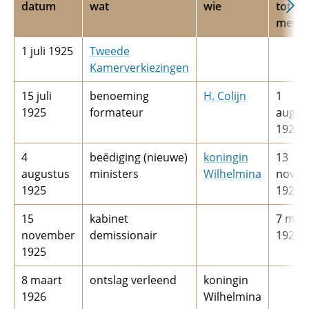
datum
wat
wie
tot en
met
1 juli 1925
Tweede
Kamerverkiezingen
15 juli
benoeming
H.­ Colijn
1
1925
formateur
augus
1925
4
beëdiging (nieuwe)
koningin
13
augustus
ministers
Wilhelmina
nove
1925
1925
15
kabinet
7 maa
november
demissionair
1926
1925
8 maart
ontslag verleend
koningin
1926
Wilhelmina