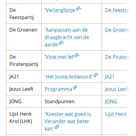
De
'
Verlanglijstje
'
De Feestparti
Feestpartij
De Groenen
'
Aanpassen aan de
De Groenen
draagkracht van de
aarde
'
De
'
Visie met lef
'
De Piratenpar
Piratenpartij
JA21
'Het Juiste Antwoord'
JA21
Jezus Leeft
Programma
Jezus Leeft
JONG
Standpunten
JONG
Lijst Henk
'Koester wat goed is.
Lijst Henk Kro
Krol (LHK)
Verander wat beter
kan'