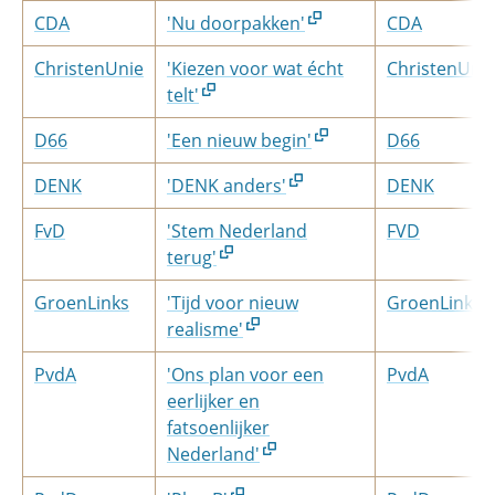
CDA
'Nu doorpakken'
CDA
ChristenUnie
'Kiezen voor wat écht
ChristenUni
telt'
D66
'Een nieuw begin'
D66
DENK
'DENK anders'
DENK
FvD
'Stem Nederland
FVD
terug'
GroenLinks
'Tijd voor nieuw
GroenLinks
realisme'
PvdA
'Ons plan voor een
PvdA
eerlijker en
fatsoenlijker
Nederland'