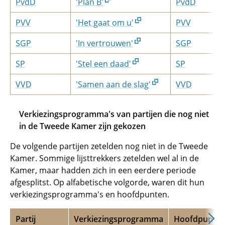
PvdD
'Plan B'
PvdD
PVV
'Het gaat om u'
PVV
SGP
'In vertrouwen'
SGP
SP
'Stel een daad'
SP
VVD
'Samen aan de slag'
VVD
Verkiezingsprogramma's van partijen die nog niet
in de Tweede Kamer zijn gekozen
De volgende partijen zetelden nog niet in de Tweede
Kamer. Sommige lijsttrekkers zetelden wel al in de
Kamer, maar hadden zich in een eerdere periode
afgesplitst. Op alfabetische volgorde, waren dit hun
verkiezingsprogramma's en hoofdpunten.
Partij
Verkiezingsprogramma
Hoofdpunte