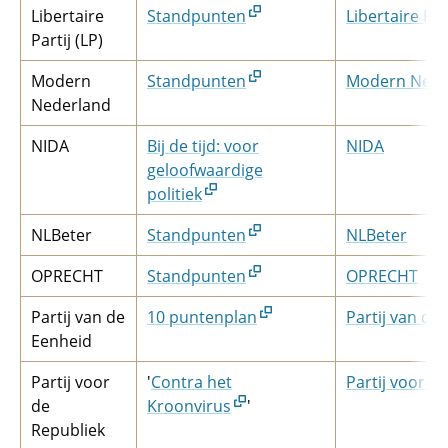
Libertaire
Standpunten
Libertaire Part
Partij (LP)
Modern
Standpunten
Modern Nede
Nederland
NIDA
Bij de tijd: voor
NIDA
geloofwaardige
politiek
NLBeter
Standpunten
NLBeter
OPRECHT
Standpunten
OPRECHT
Partij van de
10 puntenplan
Partij van de
Eenheid
Partij voor
'
Contra het
Partij voor d
de
Kroonvirus
'
Republiek