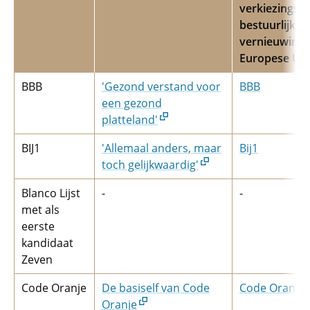
verkiezings
bestuurlijke
vernieuwing 
Europese Un
BBB
'Gezond verstand voor
BBB
een gezond
platteland'
BIJ1
'Allemaal anders, maar
Bij1
toch gelijkwaardig'
Blanco Lijst
-
-
met als
eerste
kandidaat
Zeven
Code Oranje
De basiself van Code
Code Oranje
Oranje