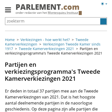
Overslaan
Licht
PARLEMENT
.com
en
weerg
Primair
onder redactie van het
Montesquieu Instituut
naar
menu
de
tonen/verbergen
inhoud
gaan
Home
Verkiezingen - hoe werkt het?
Tweede
Kamerverkiezingen
Verkiezingen Tweede Kamer sinds
1917
Tweede Kamerverkiezingen 2021
Partijen en
verkiezingsprogramma's Tweede Kamerverkiezingen 2021
Partijen en
verkiezingsprogramma's Tweede
Kamerverkiezingen 2021
Er deden in totaal 37 partijen mee aan de Tweede
Kamerverkiezingen van 2021. Dat is het hoogste
aantal deelnemende partijen in de naoorlogse
geschiedenis. Op deze pagina zijn alle partijen die