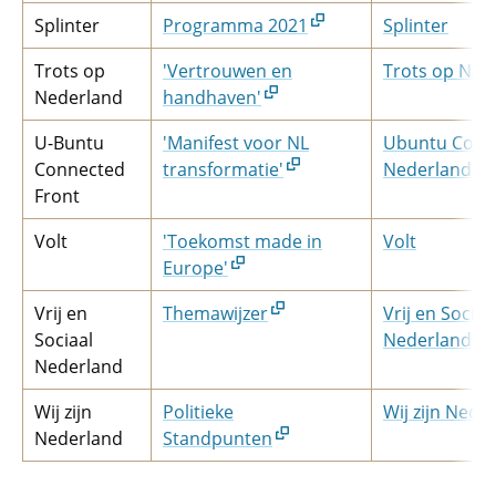
Splinter
Programma 2021
Splinter
Trots op
'Vertrouwen en
Trots op Ned
Nederland
handhaven'
U-Buntu
'Manifest voor NL
Ubuntu Conn
Connected
transformatie'
Nederland
Front
Volt
'Toekomst made in
Volt
Europe'
Vrij en
Themawijzer
Vrij en Sociaa
Sociaal
Nederland
Nederland
Wij zijn
Politieke
Wij zijn Nede
Nederland
Standpunten