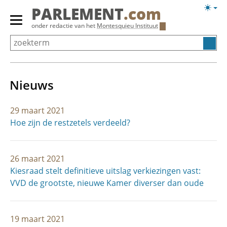
Overslaan
Licht
PARLEMENT
.com
en
weerg
Primair
onder redactie van het
Montesquieu Instituut
naar
menu
de
tonen/verbergen
inhoud
gaan
Nieuws
29 maart 2021
Hoe zijn de restzetels verdeeld?
26 maart 2021
Kiesraad stelt definitieve uitslag verkiezingen vast:
VVD de grootste, nieuwe Kamer diverser dan oude
19 maart 2021