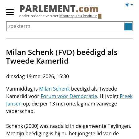
Overslaan
Licht
PARLEMENT
.com
en
weerg
Primair
onder redactie van het
Montesquieu Instituut
naar
menu
de
tonen/verbergen
inhoud
gaan
Milan Schenk (FVD) beëdigd als
Tweede Kamerlid
dinsdag 19 mei 2026, 15:30
Vanmiddag is
Milan Schenk
beëdigd als Tweede
Kamerlid voor
Forum voor Democratie
. Hij volgt
Freek
Jansen
op, die per 13 mei ontslag nam vanwege
vaderschap.
Schenk (2000) was raadslid in de gemeente Teylingen.
Met zijn beëdiging is hij nu het jongste lid van de