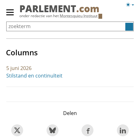
Overslaan
Licht
PARLEMENT
.com
en
weerg
Primair
onder redactie van het
Montesquieu Instituut
naar
menu
de
tonen/verbergen
inhoud
gaan
Columns
5 juni 2026
Stilstand en continuïteit
Delen