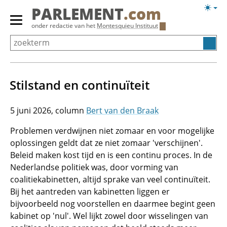
Overslaan
Licht
PARLEMENT
.com
en
weerg
Primair
onder redactie van het
Montesquieu Instituut
naar
menu
de
tonen/verbergen
inhoud
gaan
Stilstand en continuïteit
5 juni 2026
Bert van den Braak
Problemen verdwijnen niet zomaar en voor mogelijke
oplossingen geldt dat ze niet zomaar 'verschijnen'.
Beleid maken kost tijd en is een continu proces. In de
Nederlandse politiek was, door vorming van
coalitiekabinetten, altijd sprake van veel continuïteit.
Bij het aantreden van kabinetten liggen er
bijvoorbeeld nog voorstellen en daarmee begint geen
kabinet op 'nul'. Wel lijkt zowel door wisselingen van