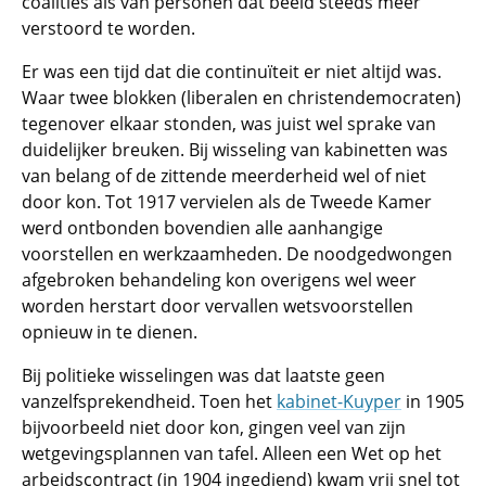
coalities als van personen dat beeld steeds meer
verstoord te worden.
Er was een tijd dat die continuïteit er niet altijd was.
Waar twee blokken (liberalen en christendemocraten)
tegenover elkaar stonden, was juist wel sprake van
duidelijker breuken. Bij wisseling van kabinetten was
van belang of de zittende meerderheid wel of niet
door kon. Tot 1917 vervielen als de Tweede Kamer
werd ontbonden bovendien alle aanhangige
voorstellen en werkzaamheden. De noodgedwongen
afgebroken behandeling kon overigens wel weer
worden herstart door vervallen wetsvoorstellen
opnieuw in te dienen.
Bij politieke wisselingen was dat laatste geen
vanzelfsprekendheid. Toen het
kabinet-Kuyper
in 1905
bijvoorbeeld niet door kon, gingen veel van zijn
wetgevingsplannen van tafel. Alleen een Wet op het
arbeidscontract (in 1904 ingediend) kwam vrij snel tot