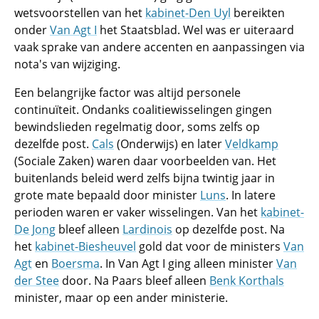
wetsvoorstellen van het
kabinet-Den Uyl
bereikten
onder
Van Agt I
het Staatsblad. Wel was er uiteraard
vaak sprake van andere accenten en aanpassingen via
nota's van wijziging.
Een belangrijke factor was altijd personele
continuïteit. Ondanks coalitiewisselingen gingen
bewindslieden regelmatig door, soms zelfs op
dezelfde post.
Cals
(Onderwijs) en later
Veldkamp
(Sociale Zaken) waren daar voorbeelden van. Het
buitenlands beleid werd zelfs bijna twintig jaar in
grote mate bepaald door minister
Luns
. In latere
perioden waren er vaker wisselingen. Van het
kabinet-
De Jong
bleef alleen
Lardinois
op dezelfde post. Na
het
kabinet-Biesheuvel
gold dat voor de ministers
Van
Agt
en
Boersma
. In Van Agt I ging alleen minister
Van
der Stee
door. Na Paars bleef alleen
Benk Korthals
minister, maar op een ander ministerie.