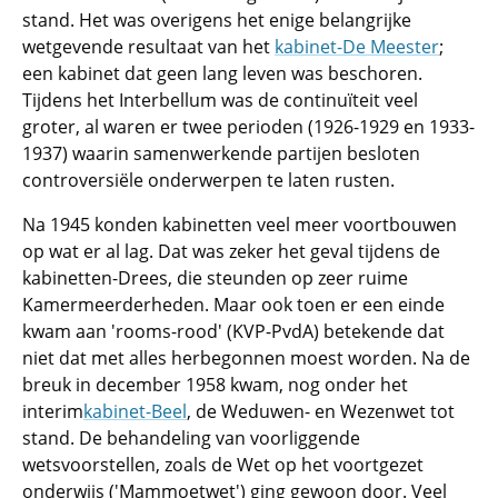
stand. Het was overigens het enige belangrijke
wetgevende resultaat van het
kabinet-De Meester
;
een kabinet dat geen lang leven was beschoren.
Tijdens het Interbellum was de continuïteit veel
groter, al waren er twee perioden (1926-1929 en 1933-
1937) waarin samenwerkende partijen besloten
controversiële onderwerpen te laten rusten.
Na 1945 konden kabinetten veel meer voortbouwen
op wat er al lag. Dat was zeker het geval tijdens de
kabinetten-Drees, die steunden op zeer ruime
Kamermeerderheden. Maar ook toen er een einde
kwam aan 'rooms-rood' (KVP-PvdA) betekende dat
niet dat met alles herbegonnen moest worden. Na de
breuk in december 1958 kwam, nog onder het
interim
kabinet-Beel
, de Weduwen- en Wezenwet tot
stand. De behandeling van voorliggende
wetsvoorstellen, zoals de Wet op het voortgezet
onderwijs ('Mammoetwet') ging gewoon door. Veel