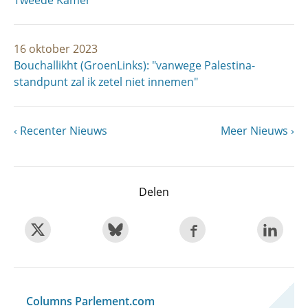
Tweede Kamer
16 oktober 2023
Bouchallikht (GroenLinks): "vanwege Palestina-
standpunt zal ik zetel niet innemen"
Vorige
Recenter Nieuws
Volgende
Meer Nieuws
Paginering
pagina
pagina
Delen
Columns Parlement.com