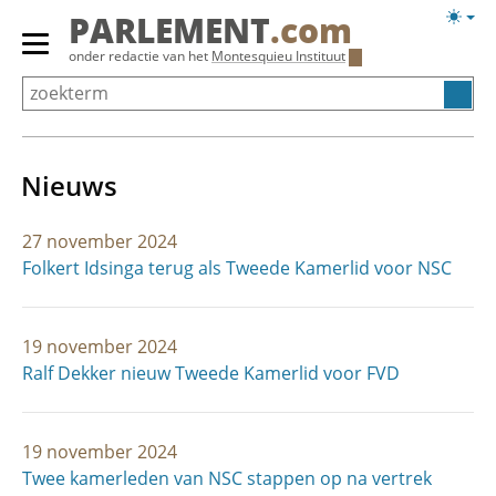
Overslaan
Licht
PARLEMENT
.com
en
weerg
Primair
onder redactie van het
Montesquieu Instituut
naar
menu
de
tonen/verbergen
inhoud
gaan
Nieuws
27 november 2024
Folkert Idsinga terug als Tweede Kamerlid voor NSC
19 november 2024
Ralf Dekker nieuw Tweede Kamerlid voor FVD
19 november 2024
Twee kamerleden van NSC stappen op na vertrek