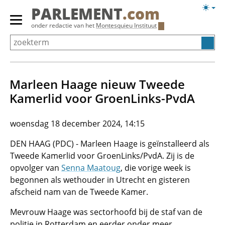
Overslaan
Licht
PARLEMENT
.com
en
weerg
Primair
onder redactie van het
Montesquieu Instituut
naar
menu
de
tonen/verbergen
inhoud
gaan
Marleen Haage nieuw Tweede
Kamerlid voor GroenLinks-PvdA
woensdag 18 december 2024, 14:15
DEN HAAG (PDC) - Marleen Haage is geïnstalleerd als
Tweede Kamerlid voor GroenLinks/PvdA. Zij is de
opvolger van
Senna Maatoug
, die vorige week is
begonnen als wethouder in Utrecht en gisteren
afscheid nam van de Tweede Kamer.
Mevrouw Haage was sectorhoofd bij de staf van de
politie in Rotterdam en eerder onder meer