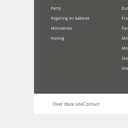
Partij
Eu
Regering en kabinet
Fra
Ministeries
Par
Koning
Min
Min
Sta
Int
Over deze site
Contact
Footer