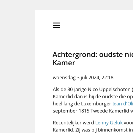
Overslaan
en
naar
de
Primair
inhoud
menu
gaan
tonen/verbergen
Achtergrond: oudste n
Kamer
woensdag 3 juli 2024, 22:18
Als de 80-jarige Nico Uppelschoten 
Kamerlid dan is hij de oudste die op
heel lang de Luxemburger
Jean d'Ol
september 1815 Tweede Kamerlid w
Recentelijker werd
Lenny Geluk
voor
Kamerlid. Zij was bij binnenkomst in