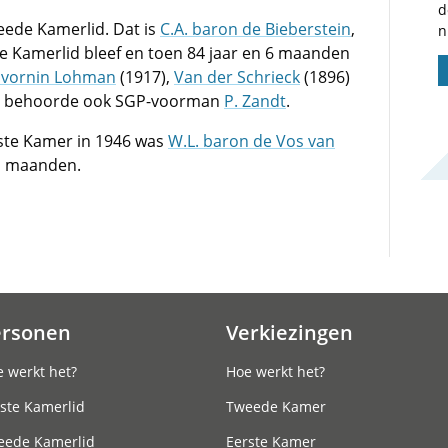
d
eede Kamerlid. Dat is
C.A. baron de Bieberstein
,
n
de Kamerlid bleef en toen 84 jaar en 6 maanden
avornin Lohman
(1917),
Van der Schrieck
(1896)
ers behoorde ook SGP-voorman
P. Zandt
.
erste Kamer in 1946 was
W.L. baron de Vos van
11 maanden.
ersonen
Verkiezingen
 werkt het?
Hoe werkt het?
ste Kamerlid
Tweede Kamer
eede Kamerlid
Eerste Kamer