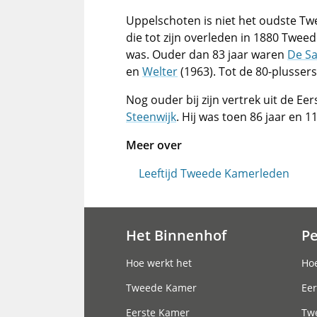
Uppelschoten is niet het oudste Tw
die tot zijn overleden in 1880 Twee
was. Ouder dan 83 jaar waren
De S
en
Welter
(1963). Tot de 80-pluss
Nog ouder bij zijn vertrek uit de E
Steenwijk
. Hij was toen 86 jaar en 
Meer over
Leeftijd Tweede Kamerleden
Het Binnenhof
P
Hoofdnavigatie
Hoe werkt het
Hoe
Tweede Kamer
Eer
Eerste Kamer
Tw