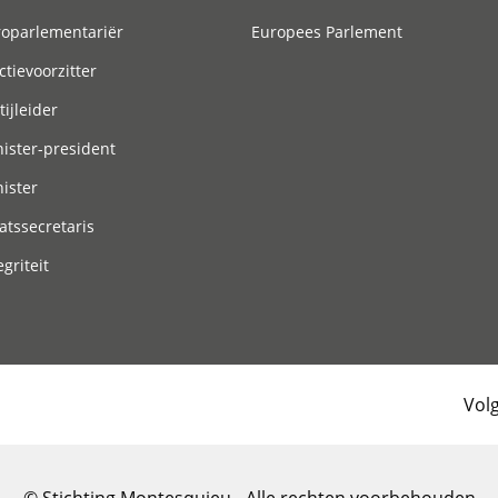
roparlementariër
Europees Parlement
ctievoorzitter
tijleider
ister-president
ister
atssecretaris
egriteit
Vol
© Stichting Montesquieu - Alle rechten voorbehouden