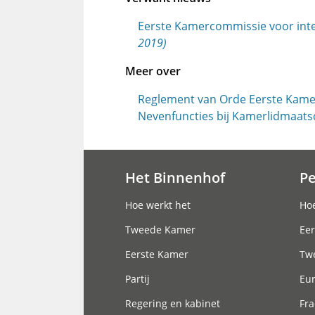
Eerste Kamercommissie voor integ
2019)
Meer over
Reglement van Orde Eerste Kame
Nevenfuncties bij Kamerlidmaat
Het Binnenhof
P
Hoofdnavigatie
Hoe werkt het
Hoe
Tweede Kamer
Eer
Eerste Kamer
Tw
Partij
Eu
Regering en kabinet
Fra