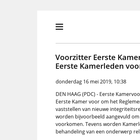
Overslaan
en
naar
de
Primair
inhoud
menu
gaan
tonen/verbergen
Voorzitter Eerste Kame
Eerste Kamerleden voo
donderdag 16 mei 2019, 10:38
DEN HAAG (PDC) - Eerste Kamervoo
Eerste Kamer voor om het Reglemen
vaststellen van nieuwe integriteits
worden bijvoorbeeld aangevuld om 
voorkomen. Tevens worden Kamerle
behandeling van een onderwerp rele