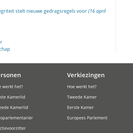
riteit stelt nieuwe gedragsregels voor
(16 april
r
schap
ersonen
Verkiezingen
 werkt het?
Hoe werkt het?
ste Kamerlid
Tweede Kamer
eede Kamerlid
Eerste Kamer
roparlementariër
Europees Parlement
ctievoorzitter