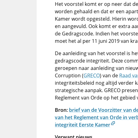
Het voorstel komt er op neer dat de
worden gehaald en dat er een apart
Kamer wordt opgesteld. Hierin wor
en aangevuld. Ook komt er extra aa
de Gedragscode. Indien het voorst
moet het al per 11 juni 2019 van kr
De aanleiding van het voorstel is he
gedragscode integriteit. Deze commi
geroepen naar aanleiding van nieuw
Corruption (
GRECO
) van de
Raad va
integriteitsbeleid nog altijd verde
strategische aanpak. GRECO presen
Reglement van Orde op het gebied v
Bron:
b
rief van de Voorzitter van d
van het Reglement van Orde in ver
integriteit Eerste Kamer
Verwant nieuws