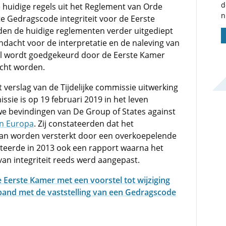
d
 huidige regels uit het Reglement van Orde
n
e Gedragscode integriteit voor de Eerste
den de huidige reglementen verder uitgediept
ndacht voor de interpretatie en de naleving van
el wordt goedgekeurd door de Eerste Kamer
acht worden.
t verslag van de Tijdelijke commissie uitwerking
ssie is op 19 februari 2019 in het leven
e bevindingen van De Group of States against
n Europa
. Zij constateerden dat het
r kan worden versterkt door een overkoepelende
teerde in 2013 ook een rapport waarna het
an integriteit reeds werd aangepast.
e Eerste Kamer met een voorstel tot wijziging
band met de vaststelling van een Gedragscode