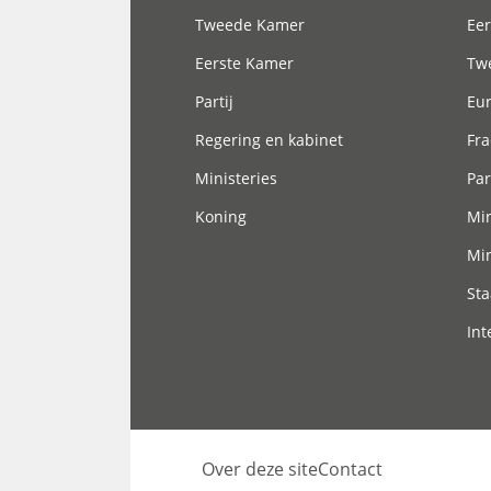
Tweede Kamer
Eer
Eerste Kamer
Tw
Partij
Eu
Regering en kabinet
Fra
Ministeries
Par
Koning
Min
Min
Sta
Int
Over deze site
Contact