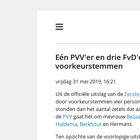
Overslaan
en
naar
de
Primair
inhoud
menu
gaan
tonen/verbergen
Eén PVV'er en drie FvD'
voorkeurstemmen
vrijdag 31 mei 2019, 16:21
Uit de officiële uitslag van de
Eerste
door voorkeurstemmen vier personen
stonden dan het aantal zetels dat a
de
PVV
gaat het om mevrouw
Beza
Hiddema
,
Berkhout
en Hermans.
Ten opzichte van de voorlopige uit