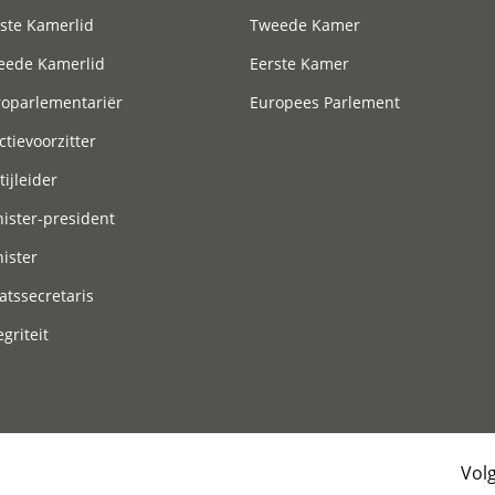
ste Kamerlid
Tweede Kamer
eede Kamerlid
Eerste Kamer
roparlementariër
Europees Parlement
ctievoorzitter
tijleider
ister-president
ister
atssecretaris
egriteit
Vol