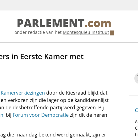
PARLEMENT
.com
onder redactie van het
Montesquieu Instituut
ers in Eerste Kamer met
 Kamerverkiezingen
door de Kiesraad blijkt dat
 verkozen zijn die lager op de kandidatenlijst
an de desbetreffende partij werd gegeven. Bij
C
an
, bij
Forum voor Democratie
zijn dit de heren
A
C
slag die maandag bekend werd gemaakt, zijn er
h