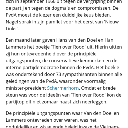
zich in september 1966 uit tegen de vergrijzing binnen
de partij en tegen de dogma's en compromissen. De
PvdA moest de kiezer een duidelijke keus bieden.
Nagel sprak in zijn pamflet voor het eerst van 'Nieuw
Links'.
Een maand later gaven Hans van den Doel en Han
Lammers het boekje 'Tien over Rood' uit. Hierin uitten
zij hun ontevredenheid over de principiële
uitgangspunten, de conservatieve kenmerken en de
interne partijdemocratie binnen de PvdA. Het boekje
was ondertekend door 73 sympathisanten binnen alle
geledingen van de PvdA, waaronder voormalig
minister-president
Schermerhorn
. Omdat er brede
steun was voor de ideeën van 'Tien over Rood' kon de
partijtop dit niet zomaar naast zich neerleggen.
De principiële uitgangspunten waar Van den Doel en
Lammers ontevreden over waren, was het
onduidelijke en wisselende beleid inzake de Vietnam-