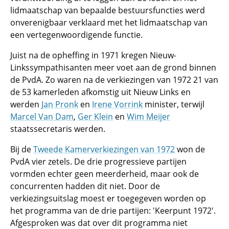
lidmaatschap van bepaalde bestuursfuncties werd
onverenigbaar verklaard met het lidmaatschap van
een vertegenwoordigende functie.
Juist na de opheffing in 1971 kregen Nieuw-
Linkssympathisanten meer voet aan de grond binnen
de PvdA. Zo waren na de verkiezingen van 1972 21 van
de 53 kamerleden afkomstig uit Nieuw Links en
werden
Jan Pronk
en
Irene Vorrink
minister, terwijl
Marcel Van Dam
,
Ger Klein
en
Wim Meijer
staatssecretaris werden.
Bij de
Tweede Kamerverkiezingen van 1972
won de
PvdA vier zetels. De drie progressieve partijen
vormden echter geen meerderheid, maar ook de
concurrenten hadden dit niet. Door de
verkiezingsuitslag moest er toegegeven worden op
het programma van de drie partijen: 'Keerpunt 1972'.
Afgesproken was dat over dit programma niet