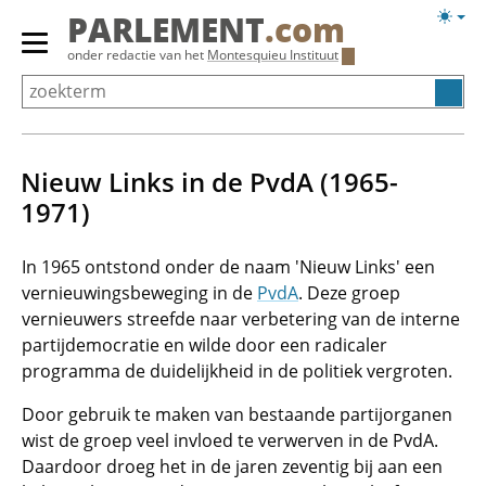
Overslaan
Licht
PARLEMENT
.com
en
weerg
Primair
onder redactie van het
Montesquieu Instituut
naar
menu
de
tonen/verbergen
inhoud
gaan
Nieuw Links in de PvdA (1965-
1971)
In 1965 ontstond onder de naam 'Nieuw Links' een
vernieuwingsbeweging in de
PvdA
. Deze groep
vernieuwers streefde naar verbetering van de interne
partijdemocratie en wilde door een radicaler
programma de duidelijkheid in de politiek vergroten.
Door gebruik te maken van bestaande partijorganen
wist de groep veel invloed te verwerven in de PvdA.
Daardoor droeg het in de jaren zeventig bij aan een