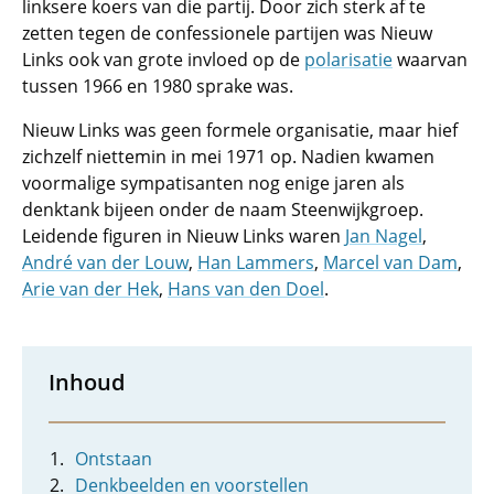
linksere koers van die partij. Door zich sterk af te
zetten tegen de confessionele partijen was Nieuw
Links ook van grote invloed op de
polarisatie
waarvan
tussen 1966 en 1980 sprake was.
Nieuw Links was geen formele organisatie, maar hief
zichzelf niettemin in mei 1971 op. Nadien kwamen
voormalige sympatisanten nog enige jaren als
denktank bijeen onder de naam Steenwijkgroep.
Leidende figuren in Nieuw Links waren
Jan Nagel
,
André van der Louw
,
Han Lammers
,
Marcel van Dam
,
Arie van der Hek
,
Hans van den Doel
.
Inhoud
Ontstaan
Denkbeelden en voorstellen