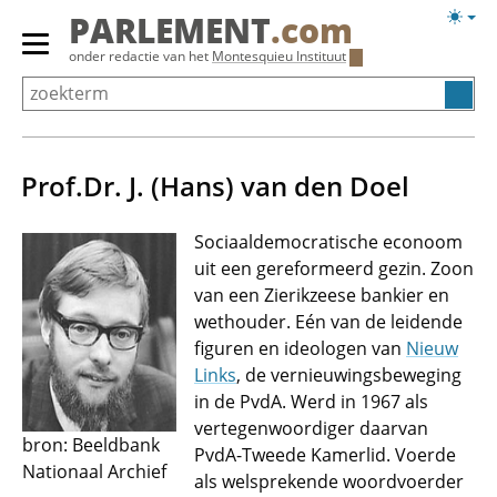
Overslaan
Licht
PARLEMENT
.com
en
weerg
Primair
onder redactie van het
Montesquieu Instituut
naar
menu
de
tonen/verbergen
inhoud
gaan
Prof.Dr. J. (Hans) van den Doel
Sociaaldemocratische econoom
uit een gereformeerd gezin. Zoon
van een Zierikzeese bankier en
wethouder. Eén van de leidende
figuren en ideologen van
Nieuw
Links
, de vernieuwingsbeweging
in de PvdA. Werd in 1967 als
vertegenwoordiger daarvan
bron: Beeldbank
PvdA-Tweede Kamerlid. Voerde
Nationaal Archief
als welsprekende woordvoerder