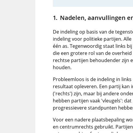
Nadelen, aanvullingen e
De indeling op basis van de tegenst
indeling voor politieke partijen. All
één as. Tegenwoordig staat links bij
die een grotere rol van de overheid 
rechtse partijen behoudender zijn e
houden.
Probleemloos is de indeling in link
resultaat opleveren. Een partij k
('rechts') zijn, maar bij andere onde
hebben partijen vaak 'vleugels': dat
progressievere standpunten hebben d
Voor een nadere plaatsbepaling wo
en centrumrechts gebruikt. Partije