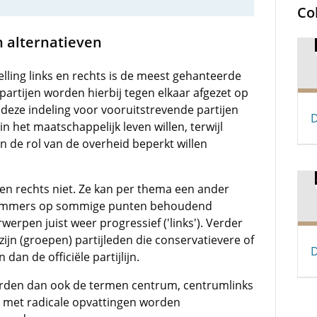
Co
n alternatieven
elling links en rechts is de meest gehanteerde
e partijen worden hierbij tegen elkaar afgezet op
 deze indeling voor vooruitstrevende partijen
D
in het maatschappelijk leven willen, terwijl
n de rol van de overheid beperkt willen
s en rechts niet. Ze kan per thema een ander
an immers op sommige punten behoudend
rwerpen juist weer progressief ('links'). Verder
 zijn (groepen) partijleden die conservatievere of
D
an de officiële partijlijn.
rden dan ook de termen centrum, centrumlinks
n met radicale opvattingen worden