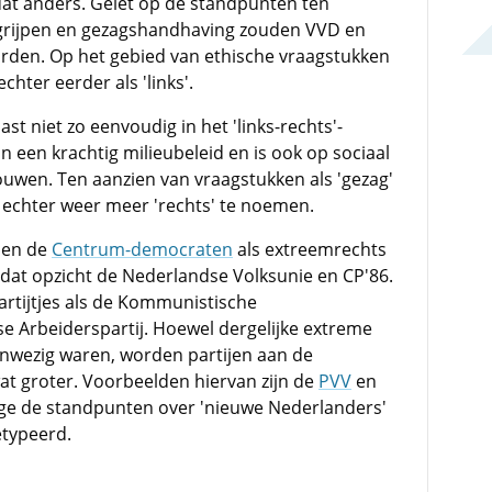
dat anders. Gelet op de standpunten ten
grijpen en gezagshandhaving zouden VVD en
rden. Op het gebied van ethische vraagstukken
chter eerder als 'links'.
ast niet zo eenvoudig in het 'links-rechts'-
n een krachtig milieubeleid en is ook op sociaal
houwen. Ten aanzien van vraagstukken als 'gezag'
j echter weer meer 'rechts' te noemen.
rden de
Centrum-democraten
als extreemrechts
dat opzicht de Nederlandse Volksunie en CP'86.
partijtjes als de Kommunistische
e Arbeiderspartij. Hoewel dergelijke extreme
aanwezig waren, worden partijen aan de
wat groter. Voorbeelden hiervan zijn de
PVV
en
ge de standpunten over 'nieuwe Nederlanders'
etypeerd.