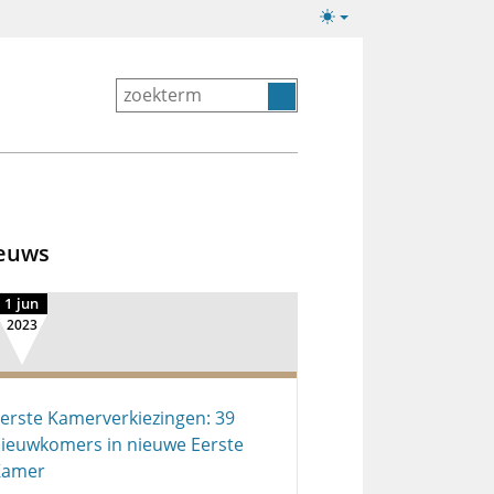
Lichte/donkere
weergave
euws
1 jun
2023
erste Kamerverkiezingen: 39
ieuwkomers in nieuwe Eerste
Kamer