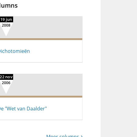
lumns
19 jun
2008
ichotomieën
22 nov
2006
e "Wet van Daalder"
Meer columns