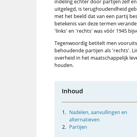
indeling echter door partijen zelf e
uitgelegd, is terughoudendheid geb
met het beeld dat van een partij 
betekenis van deze termen verander
'links' en 'rechts' was vóór 1945 bi
Tegenwoordig betitelt men vooruitst
behoudende partijen als 'rechts'. Li
overheid in het maatschappelijk leven
houden.
Inhoud
Nadelen, aanvullingen en
alternatieven
Partijen