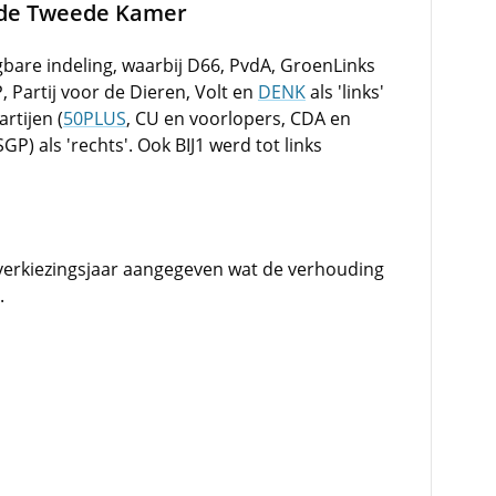
 de Tweede Kamer
bare indeling, waarbij D66, PvdA, GroenLinks
, Partij voor de Dieren, Volt en
DENK
als 'links'
rtijen (
50PLUS
, CU en voorlopers, CDA en
P) als 'rechts'. Ook BIJ1 werd tot links
 verkiezingsjaar aangegeven wat de verhouding
.