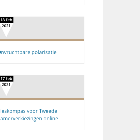
18 feb
2021
nvruchtbare polarisatie
17 feb
2021
ieskompas voor Tweede
amerverkiezingen online