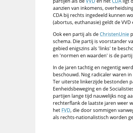
partijen als de
VVD
en het
CDA
ligt 
aanzien van inkomens, overheidsin
CDA bij rechts ingedeeld kunnen wo
(abortus, euthanasie) geldt de VVD e
Ook een partij als de
ChristenUnie
p
schema. Die partij is voorstander va
gebied enigszins als 'links' te besc
en 'normen en waarden' is de parti
In de jaren tachtig en negentig we
beschouwd. Nog radicaler waren in 
Ter uiterste linkerzijde bestonden 
Eenheidsbeweging en de Socialisties
partijen lange tijd nauwelijks nog 
rechterflank de laatste jaren weer 
het
FVD
, die door sommigen vanwe
als rechts-nationalistisch worden g