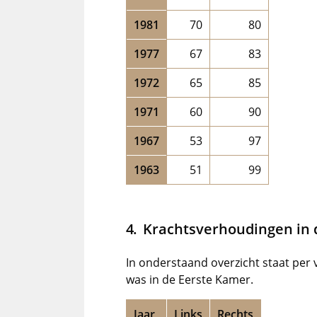
1981
70
80
1977
67
83
1972
65
85
1971
60
90
1967
53
97
1963
51
99
Krachtsverhoudingen in 
In onderstaand overzicht staat per
was in de Eerste Kamer.
Jaar
Links
Rechts