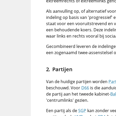
extreemrechts of extreemlinks ge
Als aanvulling op, of alternatief voo
indeling op basis van 'progressief' 
staat voor een vooruitstrevend en 
een behoudende koers. Deze indelin
waar links en rechts vooral bij so
Gecombineerd leveren de indelingen 
een zogenaamd twee-assenstelsel o
Partijen
Van de huidige partijen worden
Par
beschouwd. Voor
D66
is die aandui
de partij aan het tweede kabinet-
Ba
'centrumlinks' gezien.
Een partij als de
SGP
kan zonder veel