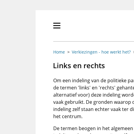
Overslaan
en
naar
de
Primair
inhoud
menu
gaan
tonen/verbergen
Home
Verkiezingen - hoe werkt het?
Links en rechts
Om een indeling van de politieke p
de termen 'links' en 'rechts' gehant
alternatief voor) deze indeling word
vaak gebruikt. De gronden waarop d
indeling zelf staan echter vaak ter d
het centrum.
De termen beogen in het algemeen k