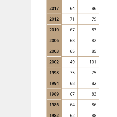
2017
64
86
2012
71
79
2010
67
83
2006
68
82
2003
65
85
2002
49
101
1998
75
75
1994
68
82
1989
67
83
1986
64
86
1982
62
88