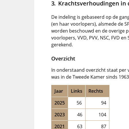
Krachtsverhoudingen in
De indeling is gebaseerd op de gang
(en haar voorlopers), alsmede de SP
worden beschouwd en de overige pa
voorlopers, VVD, PVV, NSC, FVD en SG
gerekend.
Overzicht
In onderstaand overzicht staat per
was in de Tweede Kamer sinds 1963
Jaar
Links
Rechts
2025
56
94
2023
46
104
2021
63
87