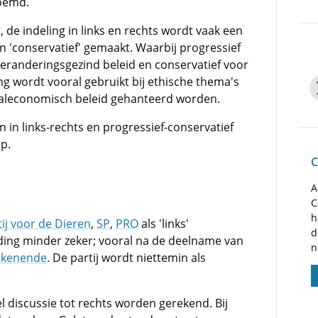
noemd.
r, de indeling in links en rechts wordt vaak een
en 'conservatief' gemaakt. Waarbij progressief
veranderingsgezind beleid en conservatief voor
g wordt vooral gebruikt bij ethische thema's
ciaaleconomisch beleid gehanteerd worden.
in links-rechts en progressief-conservatief
p.
C
A
C
h
tij voor de Dieren
,
SP
,
PRO
als 'links'
d
ding minder zeker; vooral na de deelname van
n
lkenende
. De partij wordt niettemin als
 discussie tot rechts worden gerekend. Bij