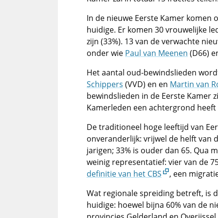
In de nieuwe Eerste Kamer komen o
huidige. Er komen 30 vrouwelijke led
zijn (33%). 13 van de verwachte ni
onder wie
Paul van Meenen
(D66) 
Het aantal oud-bewindslieden word
Schippers
(VVD) en en
Martin van R
bewindslieden in de Eerste Kamer zi
Kamerleden een achtergrond heeft in
De traditioneel hoge leeftijd van E
onveranderlijk: vrijwel de helft van 
jarigen; 33% is ouder dan 65. Qua 
weinig representatief: vier van de
definitie van het CBS
, een migrati
Wat regionale spreiding betreft, is
huidige: hoewel bijna 60% van de n
provincies Gelderland en Overijsse