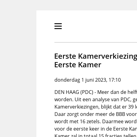
Overslaan
en
naar
de
Primair
inhoud
menu
gaan
tonen/verbergen
Eerste Kamerverkiezin
Eerste Kamer
donderdag 1 juni 2023, 17:10
DEN HAAG (PDC) - Meer dan de helf
worden. Uit een analyse van PDC, g
Kamerverkiezingen, blijkt dat er 39
Daar zorgt onder meer de BBB voor,
wordt met 16 zetels. Daarmee word
voor de eerste keer in de Eerste K
Kamer zal in totaal 15 fracties tellen