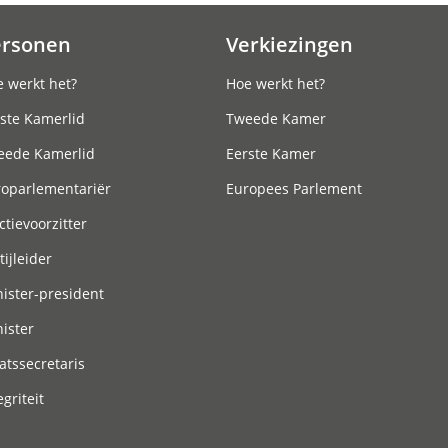
ersonen
Verkiezingen
 werkt het?
Hoe werkt het?
ste Kamerlid
Tweede Kamer
eede Kamerlid
Eerste Kamer
roparlementariër
Europees Parlement
ctievoorzitter
tijleider
ister-president
ister
atssecretaris
egriteit