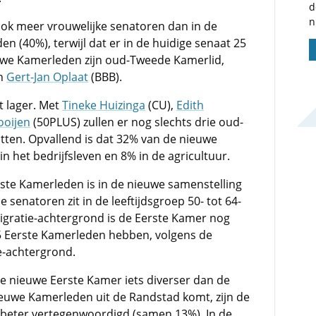
d
n
ok meer vrouwelijke senatoren dan in de
en (40%), terwijl dat er in de huidige senaat 25
euwe Kamerleden zijn oud-Tweede Kamerlid,
en
Gert-Jan Oplaat
(BBB).
t lager. Met
Tineke Huizinga
(CU),
Edith
ooijen
(50PLUS) zullen er nog slechts drie oud-
tten. Opvallend is dat 32% van de nieuwe
 het bedrijfsleven en 8% in de agricultuur.
erste Kamerleden is in de nieuwe samenstelling
de senatoren zit in de leeftijdsgroep 50- tot 64-
migratie-achtergrond is de Eerste Kamer nog
 75 Eerste Kamerleden hebben, volgens de
e-achtergrond.
 de nieuwe Eerste Kamer iets diverser dan de
ieuwe Kamerleden uit de Randstad komt, zijn de
l beter vertegenwoordigd (samen 13%). In de