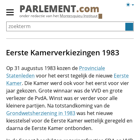
Overslaan
Licht
PARLEMENT
.com
en
weerg
Primair
onder redactie van het
Montesquieu Instituut
naar
menu
de
tonen/verbergen
inhoud
gaan
Eerste Kamerverkiezingen 1983
Op 31 augustus 1983 kozen de
Provinciale
Statenleden
voor het eerst tegelijk de nieuwe
Eerste
Kamer
. Die Kamer werd ook voor het eerst voor vier
jaar gekozen. Grote winnaar was de VVD en grote
verliezer de PvdA. Winst was er verder voor alle
kleinere partijen. Na totstandkoming van de
Grondwetsherziening in 1983
was het nieuwe
kiesstelsel voor de Eerste Kamer wettelijk geregeld en
daarna de Eerste Kamer ontbonden.