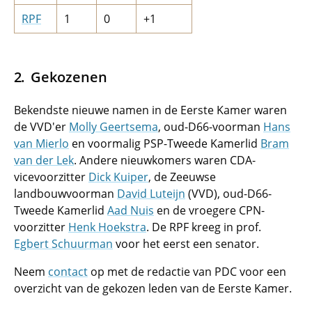
RPF
1
0
+1
Gekozenen
Bekendste nieuwe namen in de Eerste Kamer waren
de VVD'er
Molly Geertsema
, oud-D66-voorman
Hans
van Mierlo
en voormalig PSP-Tweede Kamerlid
Bram
van der Lek
. Andere nieuwkomers waren CDA-
vicevoorzitter
Dick Kuiper
, de Zeeuwse
landbouwvoorman
David Luteijn
(VVD), oud-D66-
Tweede Kamerlid
Aad Nuis
en de vroegere CPN-
voorzitter
Henk Hoekstra
. De RPF kreeg in prof.
Egbert Schuurman
voor het eerst een senator.
Neem
contact
op met de redactie van PDC voor een
overzicht van de gekozen leden van de Eerste Kamer.