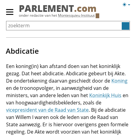
Overslaan
Licht
PARLEMENT
.com
en
weerg
Primair
onder redactie van het
Montesquieu Instituut
naar
menu
de
tonen/verbergen
inhoud
gaan
Abdicatie
Een koning(in) kan afstand doen van het koninklijk
gezag. Dat heet abdicatie. Abdicatie gebeurt bij Akte.
De ondertekening daarvan geschiedt door de
Koning
en de troonopvolger, in aanwezigheid van de
ministers, van andere leden van het
Koninkijk Huis
en
van hoogwaardigheidsbekleders, zoals de
vicepresident van de Raad van State
. Bij de abdicatie
van Willem I waren ook de leden van de Raad van
State aanwezig. Er is hiervoor overigens geen formele
regeling. De Akte wordt voorzien van het koninklijk