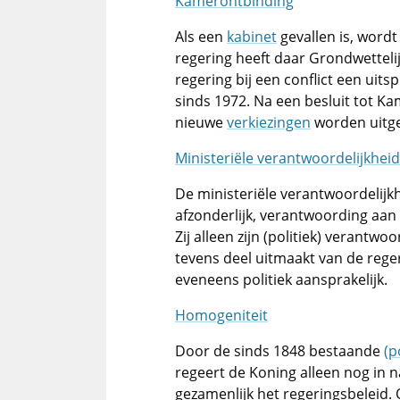
Kamerontbinding
Als een
kabinet
gevallen is, word
regering heeft daar Grondwetteli
regering bij een conflict een uits
sinds 1972. Na een besluit tot K
nieuwe
verkiezingen
worden uitg
Ministeriële verantwoordelijkhei
De ministeriële verantwoordelijk
afzonderlijk, verantwoording aan
Zij alleen zijn (politiek) verantw
tevens deel uitmaakt van de reger
eveneens politiek aansprakelijk.
Homogeniteit
Door de sinds 1848 bestaande
(p
regeert de Koning alleen nog in n
gezamenlijk het regeringsbeleid.