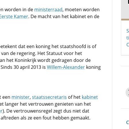
en worden in de
ministerraad
, moeten worden
Eerste Kamer
. De macht van het kabinet en de
S
t
O
betekent dat een koning het staatshoofd is of
' van de regering. Het Statuut voor het
van het Koninkrijk wordt gedragen door de
. Sinds 30 april 2013 is
Willem-Alexander
koning
t een
minister
,
staatssecretaris
of het
kabinet
niet langer het vertrouwen genieten van het
r
). De vertrouwensregel zegt dus niet dat
ftreden als ze een fout hebben gemaakt.
C