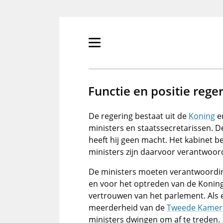
Overslaan
en
naar
de
Primair
inhoud
menu
gaan
tonen/verbergen
Functie en positie rege
De regering bestaat uit de
Koning
en
ministers en staatssecretarissen. D
heeft hij geen macht. Het kabinet be
ministers zijn daarvoor verantwoord
De ministers moeten verantwoordin
en voor het optreden van de Koning. 
vertrouwen van het parlement. Als
meerderheid van de
Tweede Kamer
ministers dwingen om af te treden.