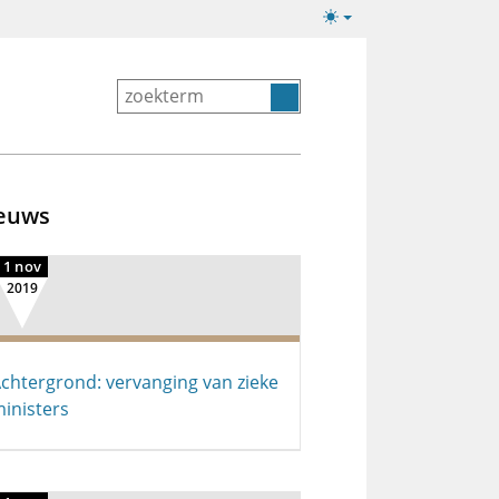
Lichte/donkere
weergave
euws
1 nov
2019
chtergrond: vervanging van zieke
inisters