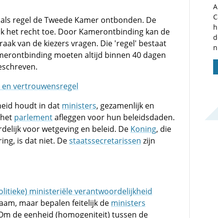
A
C
t als regel de Tweede Kamer ontbonden. De
h
jk het recht toe. Door Kamerontbinding kan de
d
praak van de kiezers vragen. Die 'regel' bestaat
n
amerontbinding moeten altijd binnen 40 dagen
eschreven.
d en vertrouwensregel
heid houdt in dat
ministers
, gezamenlijk en
 het
parlement
afleggen voor hun beleidsdaden.
oordelijk voor wetgeving en beleid. De
Koning
, die
ing, is dat niet. De
staatssecretarissen
zijn
olitieke) ministeriële verantwoordelijkheid
aam, maar bepalen feitelijk de
ministers
 Om de eenheid (homogeniteit) tussen de