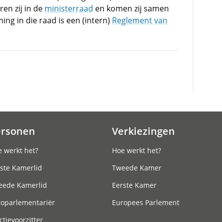
en zij in de
ministerraad
en komen zij samen
ing in die raad is een (intern)
Reglement van
ersonen
Verkiezingen
 werkt het?
Hoe werkt het?
ste Kamerlid
Tweede Kamer
eede Kamerlid
Eerste Kamer
roparlementariër
Europees Parlement
ctievoorzitter