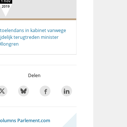
1 nov
2019
toelendans in kabinet vanwege
ijdelijk terugtreden minister
llongren
Delen
olumns Parlement.com