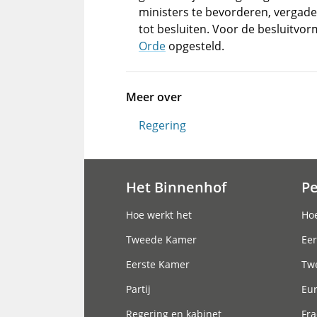
ministers te bevorderen, vergader
tot besluiten. Voor de besluitvorm
Orde
opgesteld.
Meer over
Regering
Het Binnenhof
P
Hoofdnavigatie
Hoe werkt het
Hoe
Tweede Kamer
Eer
Eerste Kamer
Tw
Partij
Eu
Regering en kabinet
Fra