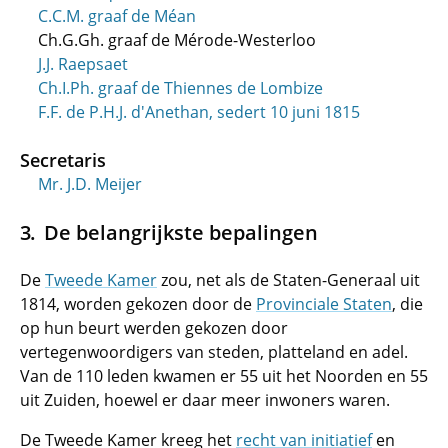
C.C.M. graaf de Méan
Ch.G.Gh. graaf de Mérode-Westerloo
J.J. Raepsaet
Ch.I.Ph. graaf de Thiennes de Lombize
F.F. de P.H.J. d'Anethan, sedert 10 juni 1815
Secretaris
Mr. J.D. Meijer
De belangrijkste bepalingen
De
Tweede Kamer
zou, net als de Staten-Generaal uit
1814, worden gekozen door de
Provinciale Staten
, die
op hun beurt werden gekozen door
vertegenwoordigers van steden, platteland en adel.
Van de 110 leden kwamen er 55 uit het Noorden en 55
uit Zuiden, hoewel er daar meer inwoners waren.
De Tweede Kamer kreeg het
recht van initiatief
en