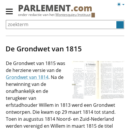
Overslaan
Licht
PARLEMENT
.com
en
weerg
Primair
onder redactie van het
Montesquieu Instituut
naar
menu
de
tonen/verbergen
inhoud
gaan
De Grondwet van 1815
De Grondwet van 1815 was
de herziene versie van de
Grondwet van 1814
. Na de
herwinning van de
onafhankelijk en de
terugkeer van
erfstadhouder Willem in 1813 werd een Grondwet
ontworpen. Die kwam op 29 maart 1814 tot stand.
Toen in augustus 1814 Noord- en Zuid-Nederland
werden verenigd en Willem in maart 1815 de titel