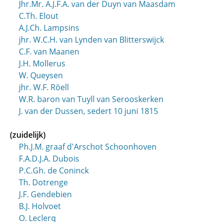
Jhr.Mr. A.J.F.A. van der Duyn van Maasdam
C.Th. Elout
A.J.Ch. Lampsins
jhr. W.C.H. van Lynden van Blitterswijck
C.F. van Maanen
J.H. Mollerus
W. Queysen
jhr. W.F. Röell
W.R. baron van Tuyll van Serooskerken
J. van der Dussen, sedert 10 juni 1815
(zuidelijk)
Ph.J.M. graaf d'Arschot Schoonhoven
F.A.D.J.A. Dubois
P.C.Gh. de Coninck
Th. Dotrenge
J.F. Gendebien
B.J. Holvoet
O. Leclerq