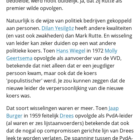
bedoelde, werd nooit duidelijk. Ja, dat zij Rutte als
premier wilde opvolgen.
Natuurlijk is de wijze van politiek bedrijven gekoppeld
aan personen.
Dilan Yesilgöz
heeft andere kwaliteiten
(en vast ook zwakheden) dan Mark Rutte. En wisseling
van leider kan zeker duiden op een wat andere
politieke koers. Toen
Hans Wiegel
in 1972
Molly
Geertsema
opvolgde als aanvoerder van de VVD,
betekende dat niet alleen dat er een jeugdiger
persoon kwam, maar ook dat de koers
'populistischer' werd. Je zou kunnen zeggen dat de
nieuwe leider de verpersoonlijking van die nieuwe
koers was.
Dat soort wisselingen waren er meer. Toen
Jaap
Burger
in 1959 feitelijk
Drees
opvolgde als PvdA-leider
(al waren er zes lijstaanvoerders) betekende dat ook
dat de nogal op compromissen gerichte lijn van Drees
leek te worden verlaten. De spanning tussen de PvdA-