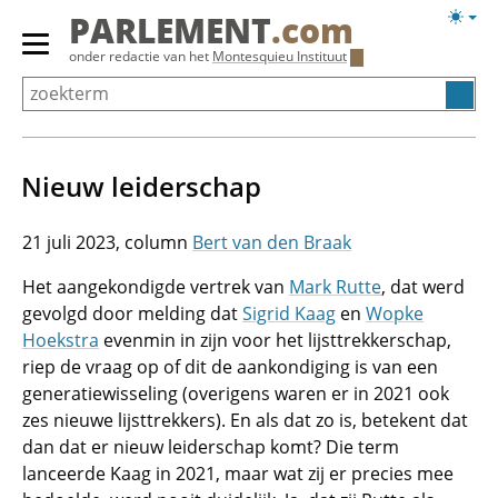
Overslaan
Licht
PARLEMENT
.com
en
weerg
Primair
onder redactie van het
Montesquieu Instituut
naar
menu
de
tonen/verbergen
inhoud
gaan
Nieuw leiderschap
21 juli 2023
Bert van den Braak
Het aangekondigde vertrek van
Mark Rutte
, dat werd
gevolgd door melding dat
Sigrid Kaag
en
Wopke
Hoekstra
evenmin in zijn voor het lijsttrekkerschap,
riep de vraag op of dit de aankondiging is van een
generatiewisseling (overigens waren er in 2021 ook
zes nieuwe lijsttrekkers). En als dat zo is, betekent dat
dan dat er nieuw leiderschap komt? Die term
lanceerde Kaag in 2021, maar wat zij er precies mee