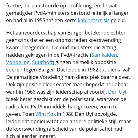
fractie, die aanstuurde op profilering, en de wat
gematigder PvdA-ministers bestond feitelijk al langer
en had al in 1955 tot een korte
kabinetscrisis
geleid.
Het aanvoerderschap van Burger betekende echter
geenszins dat er een onomstreden koerswending
kwam. Integendeel. De oud-ministers die zitting
hadden gekregen in de PvdA-fractie (
Samkalden
,
Vondeling
,
Suurhoff
) gingen heimelijk oppositie
voeren tegen Burger. Dat leidde in 1962 tot diens 'val'.
De gematigde Vondeling nam diens plek daarna over.
Ook zijn positie bleek echter maar beperkt houdbaar,
want in 1966 was zijn leiderschap al voorbij.
Den Uyl
bleek beter geschikt om de polarisatie, waarvoor de
radicalere PvdA inmiddels had gekozen, vorm te
geven. Toen
Wim Kok
in 1986 Den Uyl opvolgde,
leidde dat opnieuw tot een andere politieke stijl, maar
de koerswending (afscheid van de polarisatie) had
zich al eerder ingezet.