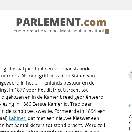
PARLEMENT
.com
onder redactie van het
Montesquieu Instituut
ig liberaal jurist uit een vooraanstaande
tuurders. Als oud-griffier van de Staten van
ngevoerd in het binnenlands bestuur en de
g. In 1877 voor het district Utrecht tot
d gekozen en in de Kamer breed georiënteerd.
rkiezing in 1886 Eerste Kamerlid. Trad daar
C
in de schoolwetkwestie. Formeerde in 1894 een
A
aal)
kabinet
, dat met een nieuwe Kieswet een
C
n het aantal kiezers tot stand bracht. Werd zelf
h