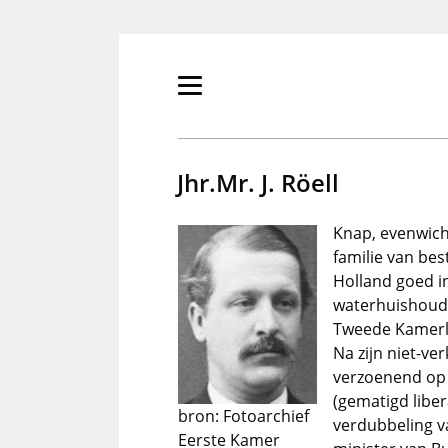
Overslaan
en
naar
de
Primair
inhoud
menu
gaan
tonen/verbergen
Jhr.Mr. J. Röell
Knap, evenwicht
familie van bes
Holland goed i
waterhuishoudin
Tweede Kamerli
Na zijn niet-ve
verzoenend op 
(gematigd liber
bron: Fotoarchief
verdubbeling va
Eerste Kamer