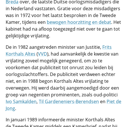
Breda
over, de laatste Duitse oorlogsmisdadigers die
in Nederland vastzaten. Gratie voor deze misdadigers
was in 1972 voor het laatst besproken in de Tweede
Kamer, tijdens een
bewogen hoorzitting en debat
. Het
kabinet had na afloop toegezegd niet over te gaan tot
gelijktijdige vrijlating.
De in 1982 aangetreden minister van Justitie,
Frits
Korthals Altes
(
VVD
), had aanvankelijk de kwestie van
vrijlating zoveel mogelijk genegeerd, om zo te
voorkomen dat publiciteit tot onrust zou leiden bij
oorlogsslachtoffers. De publiciteit verdween echter
niet, en in 1988 begon Korthals Altes vrijlating te
overwegen. Hij werd daarbij aangemoedigd door een
groep van negentien prominenten, zoals oud-politici
Ivo Samkalden
,
Til Gardeneniers-Berendsen
en
Piet de
Jong
.
In januari 1989 informeerde minister Korthals Altes
de Tweede Kamer middels een Kamerbrief, nadat hij