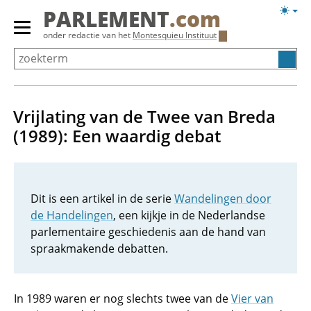
Overslaan
Licht
PARLEMENT
.com
en
weerg
Primair
onder redactie van het
Montesquieu Instituut
naar
menu
de
tonen/verbergen
inhoud
gaan
Vrijlating van de Twee van Breda
(1989): Een waardig debat
Dit is een artikel in de serie
Wandelingen door
de Handelingen
, een kijkje in de Nederlandse
parlementaire geschiedenis aan de hand van
spraakmakende debatten.
In 1989 waren er nog slechts twee van de
Vier van