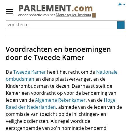
Overslaan
Licht
PARLEMENT
.com
en
weerg
Primair
onder redactie van het
Montesquieu Instituut
naar
menu
de
tonen/verbergen
inhoud
gaan
Voordrachten en benoemingen
door de Tweede Kamer
De
Tweede Kamer
heeft het recht om de
Nationale
ombudsman
en diens plaatsvervanger, en de
Kinderombudsman te kiezen. Daarnaast stelt de
Kamer een voordracht op voor de benoeming van
leden van de
Algemene Rekenkamer
, van de
Hoge
Raad der Nederlanden
, alsmede van de leden van de
commissie van toezicht op de inlichtingen- en
veiligheidsdiensten. Als regel wordt de
eerstgenoemde van zo'n nominatie benoemd.