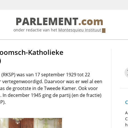
PARLEMENT
.com
onder redactie van het
Montesquieu Instituut
Roomsch-Katholieke
)
j
(RKSP) was van 17 september 1929 tot 22
vertegenwoordigd. Daarvoor was er wel al een
 was de grootste in de Tweede Kamer. Ook voor
. In december 1945 ging de partij (en de fractie)
P).
C
A
C
h