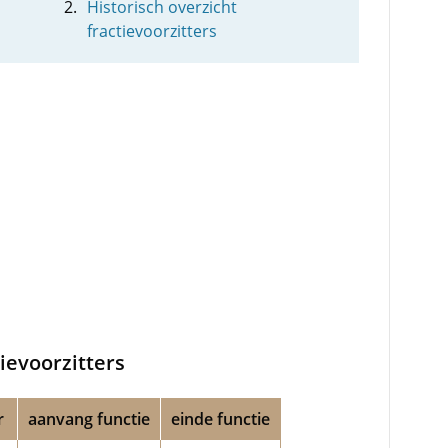
Historisch overzicht
fractievoorzitters
tievoorzitters
r
aanvang functie
einde functie