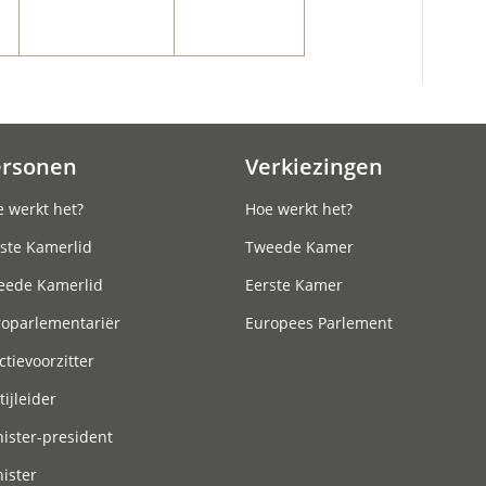
ersonen
Verkiezingen
 werkt het?
Hoe werkt het?
ste Kamerlid
Tweede Kamer
eede Kamerlid
Eerste Kamer
roparlementariër
Europees Parlement
ctievoorzitter
tijleider
ister-president
ister