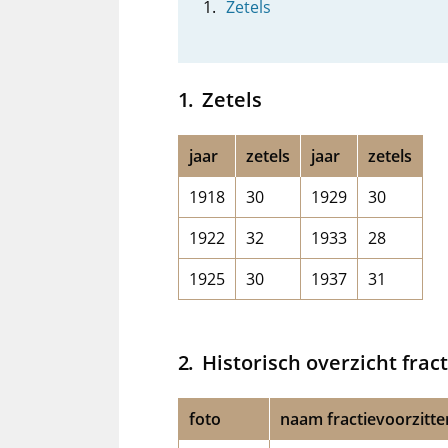
Zetels
Zetels
jaar
zetels
jaar
zetels
1918
30
1929
30
1922
32
1933
28
1925
30
1937
31
Historisch overzicht frac
foto
naam fractievoorzitte