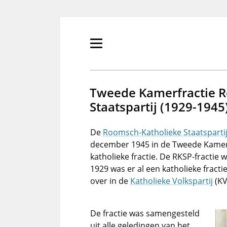
Overslaan
en
naar
de
Primair
inhoud
menu
gaan
tonen/verbergen
Tweede Kamerfractie 
Staatspartij (1929-1945
De
Roomsch-Katholieke Staatsparti
december 1945 in de Tweede Kamer 
katholieke fractie. De RKSP-fractie
1929 was er al een katholieke fractie
over in de
Katholieke Volkspartij
(KV
De fractie was samengesteld
uit alle geledingen van het