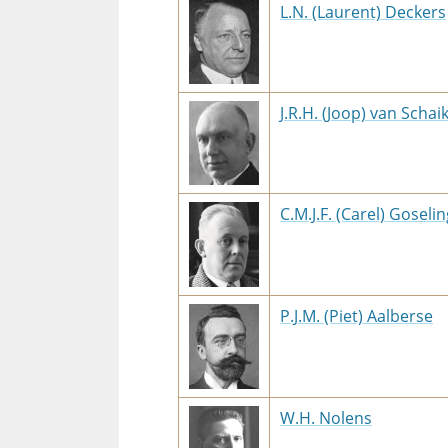
L.N. (Laurent) Deckers
J.R.H. (Joop) van Schai
C.M.J.F. (Carel) Goselin
P.J.M. (Piet) Aalberse
W.H. Nolens