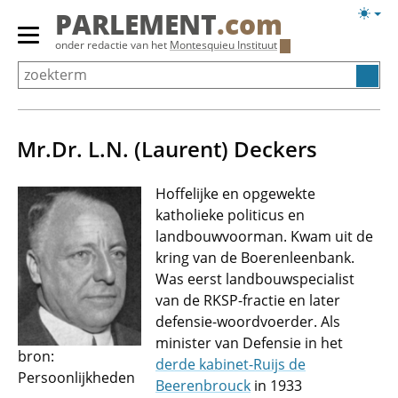
Overslaan
Licht
PARLEMENT
.com
en
weerg
Primair
onder redactie van het
Montesquieu Instituut
naar
menu
de
tonen/verbergen
inhoud
gaan
Mr.Dr. L.N. (Laurent) Deckers
Hoffelijke en opgewekte
katholieke politicus en
landbouwvoorman. Kwam uit de
kring van de Boerenleenbank.
Was eerst landbouwspecialist
van de RKSP-fractie en later
defensie-woordvoerder. Als
minister van Defensie in het
bron:
derde kabinet-Ruijs de
Persoonlijkheden
Beerenbrouck
in 1933