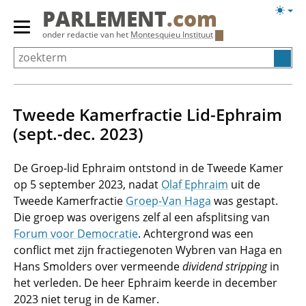
Overslaan
Licht
PARLEMENT
.com
en
weerg
Primair
onder redactie van het
Montesquieu Instituut
naar
menu
de
tonen/verbergen
inhoud
gaan
Tweede Kamerfractie Lid-Ephraim
(sept.-dec. 2023)
De Groep-lid Ephraim ontstond in de Tweede Kamer
op 5 september 2023, nadat
Olaf Ephraim
uit de
Tweede Kamerfractie
Groep-Van Haga
was gestapt.
Die groep was overigens zelf al een afsplitsing van
Forum voor Democratie
. Achtergrond was een
conflict met zijn fractiegenoten Wybren van Haga en
Hans Smolders over vermeende
dividend stripping
in
het verleden. De heer Ephraim keerde in december
2023 niet terug in de Kamer.