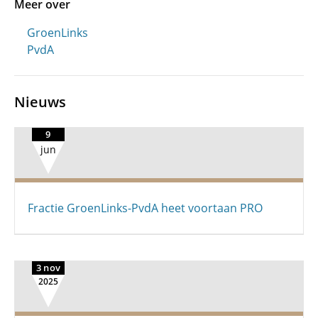
Meer over
GroenLinks
PvdA
Nieuws
9
jun
Fractie GroenLinks-PvdA heet voortaan PRO
3 nov
2025