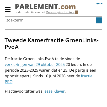
Overslaan
Licht
PARLEMENT
.com
en
weerg
Primair
onder redactie van het
Montesquieu Instituut
naar
menu
de
tonen/verbergen
inhoud
gaan
Tweede Kamerfractie GroenLinks-
PvdA
De fractie GroenLinks-PvdA telde sinds de
verkiezingen van 29 oktober 2025
20 leden. In de
periode 2023-2025 waren dat er 25. De partij is een
oppositiepartij. Sinds 10 juni 2026 heet de
fractie
PRO
.
Fractievoorzitter was
Jesse Klaver
.