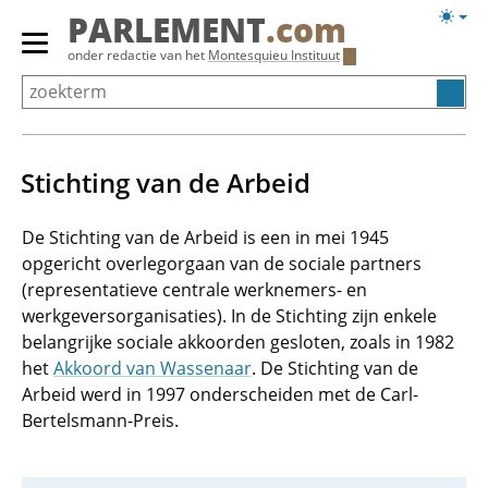
Overslaan
Licht
PARLEMENT
.com
en
weerg
Primair
onder redactie van het
Montesquieu Instituut
naar
menu
de
tonen/verbergen
inhoud
gaan
Stichting van de Arbeid
De Stichting van de Arbeid is een in mei 1945
opgericht overlegorgaan van de sociale partners
(representatieve centrale werknemers- en
werkgeversorganisaties). In de Stichting zijn enkele
belangrijke sociale akkoorden gesloten, zoals in 1982
het
Akkoord van Wassenaar
. De Stichting van de
Arbeid werd in 1997 onderscheiden met de Carl-
Bertelsmann-Preis.